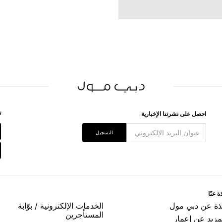
ﺗ
اﺣﺼﻞ ﻋﻠﻰ ﻧﺸﺮﺗﻨﺎ اﻹﺧﺒﺎﺭﻳﺔ
اﻟﺘﺴﺠﻴﻞ
ﺓ ﻋﻨّﺎ
ﺬﺓ ﻋﻦ ﺩﺑﻲ ﻣﻮﻝ
اﻟﺨﺪﻣﺎﺕ اﻹﻟﻜﺘﺮﻭﻧﻴﺔ / ﺑﻮّاﺑﺔ
اﻟﻤﺴﺘﺄﺟﺮﻳﻦ
مزيد عن إعمار