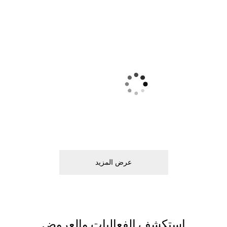
ﻋﺮﺽ اﻟﻤﺰﻳﺪ
اﺳﺘﻜﺸﻒ اﻟﻔﻌﺎﻟﻴﺎﺕ ﻭاﻟﻌﺮﻭﺽ