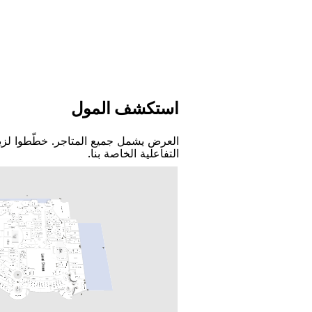
اﺳﺘﻜﺸﻒ اﻟﻤﻮﻝ
اﻟﻌﺮﺽ ﻳﺸﻤﻞ ﺟﻤﻴﻊ اﻟﻤﺘﺎﺟﺮ. ﺧﻄّﻄﻮا ﻟﺰﻳ
اﻟﺘﻔﺎﻋﻠﻴﺔ اﻟﺨﺎﺻﺔ ﺑﻨﺎ.