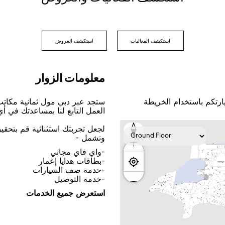
اﺳﺘﻜﺸﻒ اﻟﻔﻌﺎﻟﻴﺎﺕ
اﺳﺘﻜﺸﻒ اﻟﻌﺮﻭﺽ
ﻣﻌﻠﻮﻣﺎﺕ اﻟﺰﻭاﺭ
ﺎﺭﺗﻜﻢ ﺑﺎﺳﺘﺨﺪاﻡ اﻟﺨﺮﻳﻄﺔ
ﺳﺘﺠﺪ ﻋﺒﺮ ﺩﺑﻲ ﻣﻮﻝ ﺛﻤﺎﻧﻴﺔ ﻣﻜﺎﺗ
اﻟﻌﻤﻞ اﻟﺘﺎﺑﻊ ﻟﻨﺎ ﺑﻤﺴﺎﻋﺪﺗﻚ ﻓﻲ ﺃ
ﻟﺠﻌﻞ ﺗﺠﺮﺑﺘﻚ اﺳﺘﺜﻨﺎﺋﻴﺔ ﻗﻢ ﺑﺘﺤﻘ
ﻭﺗﺸﻤﻞ -
-ﻭاﻱ ﻓﺎﻱ ﻣﺠﺎﻧﻲ
-ﺑﻄﺎﻗﺎﺕ ﻫﺪاﻳﺎ ﺇﻋﻤﺎﺭ
-ﺧﺪﻣﺔ ﺻﻒ اﻟﺴﻴﺎﺭاﺕ
-ﺧﺪﻣﺔ اﻟﺘﻮﺻﻴﻞ
اﺳﺘﻌﺮﺽ ﺟﻤﻴﻊ اﻟﺨﺪﻣﺎﺕ