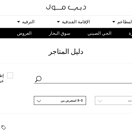
ﻟﻤﻄﺎﻋﻢ
اﻹﻗﺎﻣﺔ اﻟﻔﻨﺪﻗﻴﺔ
اﻟﺘﺮﻓﻴﻪ
ة
الحي الصيني
سوق البحار
اﻟﻌﺮﻭﺽ
ﺩﻟﻴﻞ اﻟﻤﺘﺎﺟﺮ
ﺇﻇﻬ
ﻋﺮ
ﻋﻴﺔ
9-0 اﺳﺘﻌﺮﺽ ﻣﻦ