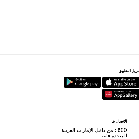
ﻨﺰﻳﻞ اﻟﺘﻄﺒﻴﻖ
اﻻﺗﺼﺎﻝ ﺑﻨﺎ
800 : ﻣﻦ ﺩاﺧﻞ اﻹﻣﺎﺭاﺕ اﻟﻌﺮﺑﻴﺔ
اﻟﻤﺘﺤﺪﺓ ﻓﻘﻂ