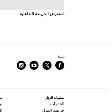
اﺳﺘﻌﺮﺽ اﻟﺨﺮﻳﻄﺔ اﻟﺘﻔﺎﻋﻠﻴﺔ
ﺗﺎﺑﻌﻨﺎ
ﻣﻌﻠﻮﻣﺎﺕ اﻟﺰﻭّاﺭ
ﻧﺒﺬ
اﻟﺨﺪﻣﺎﺕ
ﻧﺒ
ﺧﺮﻳﻄﺔ اﻟﻤﻮﻝ
ال