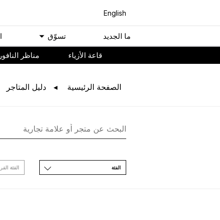
English
ﻣﺎ اﻟﺠﺪﻳﺪ
ﺗﺴﻮّﻕ
ا
ﻗﺎﻋﺔ اﻷﺯﻳﺎء
مناظر النافور
اﻟﺼﻔﺤﺔ اﻟﺮﺋﻴﺴﻴﺔ
ﺩﻟﻴﻞ اﻟﻤﺘﺎﺟﺮ
اﻟﻔﺌﺔ
اﻟﻔﺌﺔ اﻟﻔﺮ