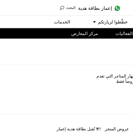
ﺇﻋﻤﺎﺭ ﺑﻄﺎﻗﺔ ﻫﺪﻳﺔ
اﻟﺒﺤﺚ
ﺧﻄّﻄﻮا ﻟﺰﻳﺎﺭﺗﻜﻢ
اﻟﺨﺪﻣﺎﺕ
اﻟﻔﻌﺎﻟﻴﺎﺕ
مركز المعارض
ﺎﺭ اﻟﻤﺘﺎﺟﺮ اﻟﺘﻲ ﺗﻘﺪﻡ
ﻭﺿﺎً ﻓﻘﻂ
ﻋﺮﻭﺽ اﻟﻤﺘﺠﺮ
ﺗُﻘﺒﻞ ﺑﻄﺎﻗﺔ ﻫﺪﻳﺔ ﺇﻋﻤﺎﺭ