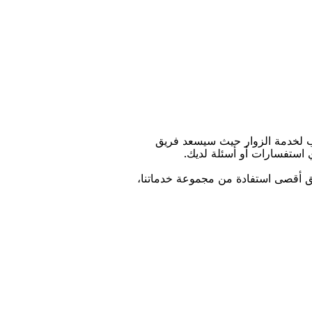
ﺐ ﻟﺨﺪﻣﺔ اﻟﺰﻭاﺭ ﺣﻴﺚ ﺳﻴﺴﻌﺪ ﻓﺮﻳﻖ
ﻱ اﺳﺘﻔﺴﺎﺭاﺕ ﺃﻭ ﺃﺳﺌﻠﺔ ﻟﺪﻳﻚ.
ﻴﻖ ﺃﻗﺼﻰ اﺳﺘﻔﺎﺩﺓ ﻣﻦ ﻣﺠﻤﻮﻋﺔ ﺧﺪﻣﺎﺗﻨﺎ،