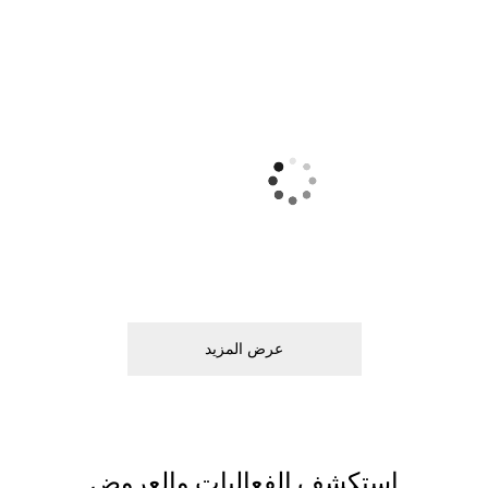
ﻋﺮﺽ اﻟﻤﺰﻳﺪ
اﺳﺘﻜﺸﻒ اﻟﻔﻌﺎﻟﻴﺎﺕ ﻭاﻟﻌﺮﻭﺽ