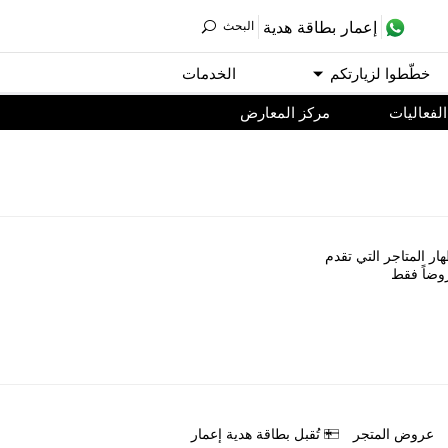
ﺇﻋﻤﺎﺭ ﺑﻄﺎﻗﺔ ﻫﺪﻳﺔ
اﻟﺒﺤﺚ
ﺧﻄّﻄﻮا ﻟﺰﻳﺎﺭﺗﻜﻢ
اﻟﺨﺪﻣﺎﺕ
اﻟﻔﻌﺎﻟﻴﺎﺕ
مركز المعارض
ﺎﺭ اﻟﻤﺘﺎﺟﺮ اﻟﺘﻲ ﺗﻘﺪﻡ
ﻭﺿﺎً ﻓﻘﻂ
ﻋﺮﻭﺽ اﻟﻤﺘﺠﺮ
ﺗُﻘﺒﻞ ﺑﻄﺎﻗﺔ ﻫﺪﻳﺔ ﺇﻋﻤﺎﺭ