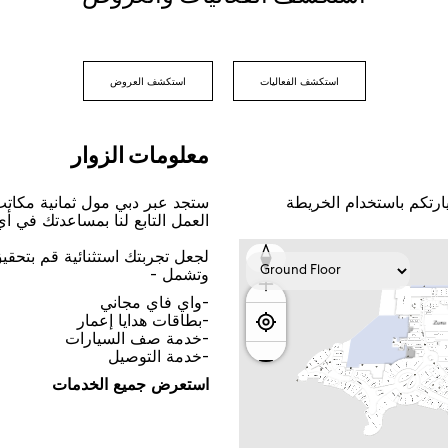
اﺳﺘﻜﺸﻒ اﻟﻔﻌﺎﻟﻴﺎﺕ
اﺳﺘﻜﺸﻒ اﻟﻌﺮﻭﺽ
ﻣﻌﻠﻮﻣﺎﺕ اﻟﺰﻭاﺭ
ﺎﺭﺗﻜﻢ ﺑﺎﺳﺘﺨﺪاﻡ اﻟﺨﺮﻳﻄﺔ
ﺳﺘﺠﺪ ﻋﺒﺮ ﺩﺑﻲ ﻣﻮﻝ ﺛﻤﺎﻧﻴﺔ ﻣﻜﺎﺗ
اﻟﻌﻤﻞ اﻟﺘﺎﺑﻊ ﻟﻨﺎ ﺑﻤﺴﺎﻋﺪﺗﻚ ﻓﻲ ﺃ
ﻟﺠﻌﻞ ﺗﺠﺮﺑﺘﻚ اﺳﺘﺜﻨﺎﺋﻴﺔ ﻗﻢ ﺑﺘﺤﻘ
ﻭﺗﺸﻤﻞ -
-ﻭاﻱ ﻓﺎﻱ ﻣﺠﺎﻧﻲ
-ﺑﻄﺎﻗﺎﺕ ﻫﺪاﻳﺎ ﺇﻋﻤﺎﺭ
-ﺧﺪﻣﺔ ﺻﻒ اﻟﺴﻴﺎﺭاﺕ
-ﺧﺪﻣﺔ اﻟﺘﻮﺻﻴﻞ
اﺳﺘﻌﺮﺽ ﺟﻤﻴﻊ اﻟﺨﺪﻣﺎﺕ