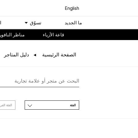
English
ﻣﺎ اﻟﺠﺪﻳﺪ
ﺗﺴﻮّﻕ
ا
ﻗﺎﻋﺔ اﻷﺯﻳﺎء
مناظر النافور
اﻟﺼﻔﺤﺔ اﻟﺮﺋﻴﺴﻴﺔ
ﺩﻟﻴﻞ اﻟﻤﺘﺎﺟﺮ
اﻟﻔﺌﺔ
اﻟﻔﺌﺔ اﻟﻔﺮ