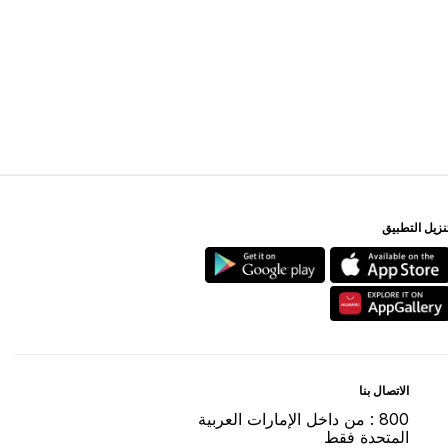
ﻨﺰﻳﻞ اﻟﺘﻄﺒﻴﻖ
اﻻﺗﺼﺎﻝ ﺑﻨﺎ
800 : ﻣﻦ ﺩاﺧﻞ اﻹﻣﺎﺭاﺕ اﻟﻌﺮﺑﻴﺔ
اﻟﻤﺘﺤﺪﺓ ﻓﻘﻂ