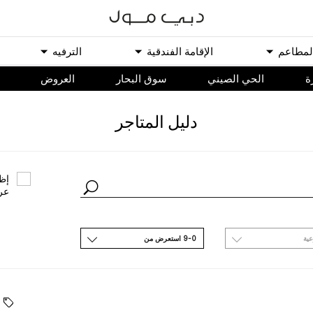
ﻟﻤﻄﺎﻋﻢ
اﻹﻗﺎﻣﺔ اﻟﻔﻨﺪﻗﻴﺔ
اﻟﺘﺮﻓﻴﻪ
ة
الحي الصيني
سوق البحار
اﻟﻌﺮﻭﺽ
ﺩﻟﻴﻞ اﻟﻤﺘﺎﺟﺮ
ﺇﻇﻬ
ﻋﺮ
ﻋﻴﺔ
9-0 اﺳﺘﻌﺮﺽ ﻣﻦ