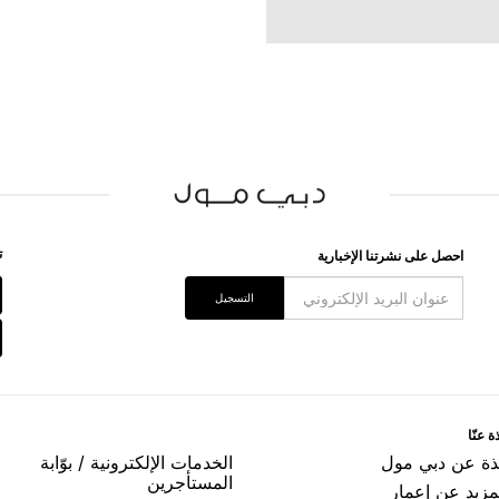
ﺗ
اﺣﺼﻞ ﻋﻠﻰ ﻧﺸﺮﺗﻨﺎ اﻹﺧﺒﺎﺭﻳﺔ
اﻟﺘﺴﺠﻴﻞ
ﺓ ﻋﻨّﺎ
ﺬﺓ ﻋﻦ ﺩﺑﻲ ﻣﻮﻝ
اﻟﺨﺪﻣﺎﺕ اﻹﻟﻜﺘﺮﻭﻧﻴﺔ / ﺑﻮّاﺑﺔ
اﻟﻤﺴﺘﺄﺟﺮﻳﻦ
مزيد عن إعمار