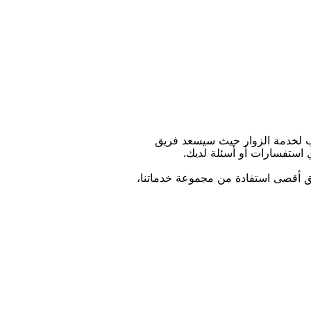
ﺐ ﻟﺨﺪﻣﺔ اﻟﺰﻭاﺭ ﺣﻴﺚ ﺳﻴﺴﻌﺪ ﻓﺮﻳﻖ
ﻱ اﺳﺘﻔﺴﺎﺭاﺕ ﺃﻭ ﺃﺳﺌﻠﺔ ﻟﺪﻳﻚ.
ﻴﻖ ﺃﻗﺼﻰ اﺳﺘﻔﺎﺩﺓ ﻣﻦ ﻣﺠﻤﻮﻋﺔ ﺧﺪﻣﺎﺗﻨﺎ،