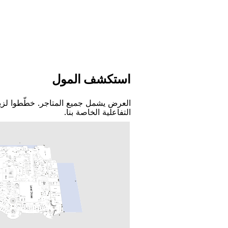
اﺳﺘﻜﺸﻒ اﻟﻤﻮﻝ
اﻟﻌﺮﺽ ﻳﺸﻤﻞ ﺟﻤﻴﻊ اﻟﻤﺘﺎﺟﺮ. ﺧﻄّﻄﻮا ﻟﺰﻳ
اﻟﺘﻔﺎﻋﻠﻴﺔ اﻟﺨﺎﺻﺔ ﺑﻨﺎ.