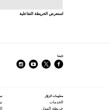
اﺳﺘﻌﺮﺽ اﻟﺨﺮﻳﻄﺔ اﻟﺘﻔﺎﻋﻠﻴﺔ
ﺗﺎﺑﻌﻨﺎ
ﻣﻌﻠﻮﻣﺎﺕ اﻟﺰﻭّاﺭ
ﻧﺒﺬ
اﻟﺨﺪﻣﺎﺕ
ﻧﺒ
ﺧﺮﻳﻄﺔ اﻟﻤﻮﻝ
ال