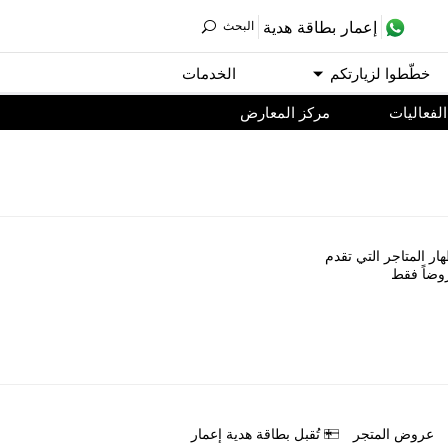
ﺇﻋﻤﺎﺭ ﺑﻄﺎﻗﺔ ﻫﺪﻳﺔ
اﻟﺒﺤﺚ
ﺧﻄّﻄﻮا ﻟﺰﻳﺎﺭﺗﻜﻢ
اﻟﺨﺪﻣﺎﺕ
اﻟﻔﻌﺎﻟﻴﺎﺕ
مركز المعارض
ﺎﺭ اﻟﻤﺘﺎﺟﺮ اﻟﺘﻲ ﺗﻘﺪﻡ
ﻭﺿﺎً ﻓﻘﻂ
ﻋﺮﻭﺽ اﻟﻤﺘﺠﺮ
ﺗُﻘﺒﻞ ﺑﻄﺎﻗﺔ ﻫﺪﻳﺔ ﺇﻋﻤﺎﺭ