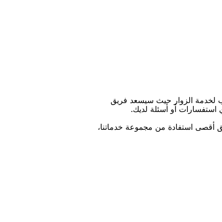
ﺐ ﻟﺨﺪﻣﺔ اﻟﺰﻭاﺭ ﺣﻴﺚ ﺳﻴﺴﻌﺪ ﻓﺮﻳﻖ
ﻱ اﺳﺘﻔﺴﺎﺭاﺕ ﺃﻭ ﺃﺳﺌﻠﺔ ﻟﺪﻳﻚ.
ﻴﻖ ﺃﻗﺼﻰ اﺳﺘﻔﺎﺩﺓ ﻣﻦ ﻣﺠﻤﻮﻋﺔ ﺧﺪﻣﺎﺗﻨﺎ،