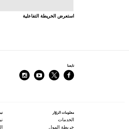
اﺳﺘﻌﺮﺽ اﻟﺨﺮﻳﻄﺔ اﻟﺘﻔﺎﻋﻠﻴﺔ
ﺗﺎﺑﻌﻨﺎ
ﻣﻌﻠﻮﻣﺎﺕ اﻟﺰﻭّاﺭ
ﻧﺒﺬ
اﻟﺨﺪﻣﺎﺕ
ﻧﺒ
ﺧﺮﻳﻄﺔ اﻟﻤﻮﻝ
ال