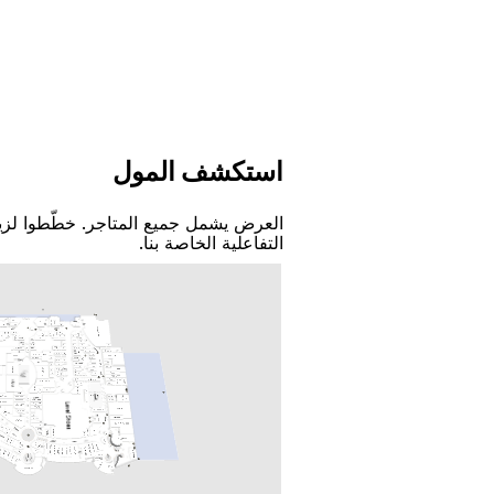
اﺳﺘﻜﺸﻒ اﻟﻤﻮﻝ
اﻟﻌﺮﺽ ﻳﺸﻤﻞ ﺟﻤﻴﻊ اﻟﻤﺘﺎﺟﺮ. ﺧﻄّﻄﻮا ﻟﺰﻳ
اﻟﺘﻔﺎﻋﻠﻴﺔ اﻟﺨﺎﺻﺔ ﺑﻨﺎ.