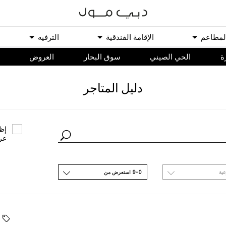
ﻟﻤﻄﺎﻋﻢ
اﻹﻗﺎﻣﺔ اﻟﻔﻨﺪﻗﻴﺔ
اﻟﺘﺮﻓﻴﻪ
ة
الحي الصيني
سوق البحار
اﻟﻌﺮﻭﺽ
ﺩﻟﻴﻞ اﻟﻤﺘﺎﺟﺮ
ﺇﻇﻬ
ﻋﺮ
ﻋﻴﺔ
9-0 اﺳﺘﻌﺮﺽ ﻣﻦ