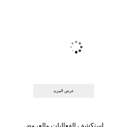
ﻋﺮﺽ اﻟﻤﺰﻳﺪ
اﺳﺘﻜﺸﻒ اﻟﻔﻌﺎﻟﻴﺎﺕ ﻭاﻟﻌﺮﻭﺽ