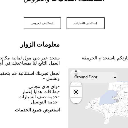
اﺳﺘﻜﺸﻒ اﻟﻔﻌﺎﻟﻴﺎﺕ
اﺳﺘﻜﺸﻒ اﻟﻌﺮﻭﺽ
ﻣﻌﻠﻮﻣﺎﺕ اﻟﺰﻭاﺭ
ﺎﺭﺗﻜﻢ ﺑﺎﺳﺘﺨﺪاﻡ اﻟﺨﺮﻳﻄﺔ
ﺳﺘﺠﺪ ﻋﺒﺮ ﺩﺑﻲ ﻣﻮﻝ ﺛﻤﺎﻧﻴﺔ ﻣﻜﺎﺗ
اﻟﻌﻤﻞ اﻟﺘﺎﺑﻊ ﻟﻨﺎ ﺑﻤﺴﺎﻋﺪﺗﻚ ﻓﻲ ﺃ
ﻟﺠﻌﻞ ﺗﺠﺮﺑﺘﻚ اﺳﺘﺜﻨﺎﺋﻴﺔ ﻗﻢ ﺑﺘﺤﻘ
ﻭﺗﺸﻤﻞ -
-ﻭاﻱ ﻓﺎﻱ ﻣﺠﺎﻧﻲ
-ﺑﻄﺎﻗﺎﺕ ﻫﺪاﻳﺎ ﺇﻋﻤﺎﺭ
-ﺧﺪﻣﺔ ﺻﻒ اﻟﺴﻴﺎﺭاﺕ
-ﺧﺪﻣﺔ اﻟﺘﻮﺻﻴﻞ
اﺳﺘﻌﺮﺽ ﺟﻤﻴﻊ اﻟﺨﺪﻣﺎﺕ