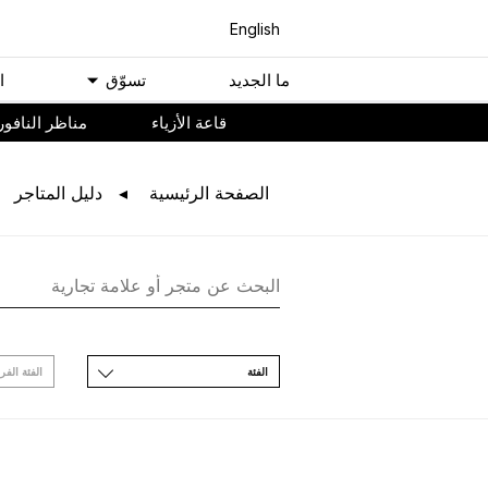
English
ﻣﺎ اﻟﺠﺪﻳﺪ
ﺗﺴﻮّﻕ
ا
ﻗﺎﻋﺔ اﻷﺯﻳﺎء
مناظر النافور
اﻟﺼﻔﺤﺔ اﻟﺮﺋﻴﺴﻴﺔ
ﺩﻟﻴﻞ اﻟﻤﺘﺎﺟﺮ
اﻟﻔﺌﺔ
اﻟﻔﺌﺔ اﻟﻔﺮ