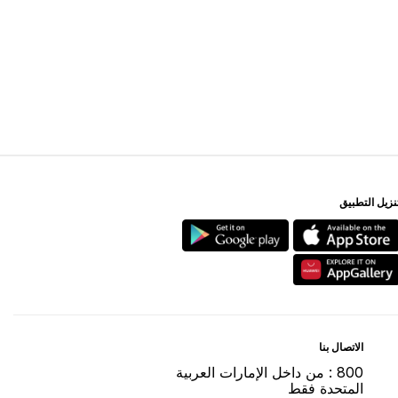
ﻨﺰﻳﻞ اﻟﺘﻄﺒﻴﻖ
اﻻﺗﺼﺎﻝ ﺑﻨﺎ
800 : ﻣﻦ ﺩاﺧﻞ اﻹﻣﺎﺭاﺕ اﻟﻌﺮﺑﻴﺔ
اﻟﻤﺘﺤﺪﺓ ﻓﻘﻂ