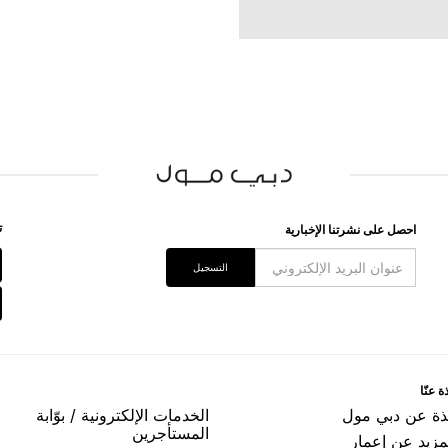
ﺗ
اﺣﺼﻞ ﻋﻠﻰ ﻧﺸﺮﺗﻨﺎ اﻹﺧﺒﺎﺭﻳﺔ
اﻟﺘﺴﺠﻴﻞ
ﺓ ﻋﻨّﺎ
ﺬﺓ ﻋﻦ ﺩﺑﻲ ﻣﻮﻝ
اﻟﺨﺪﻣﺎﺕ اﻹﻟﻜﺘﺮﻭﻧﻴﺔ / ﺑﻮّاﺑﺔ
اﻟﻤﺴﺘﺄﺟﺮﻳﻦ
مزيد عن إعمار