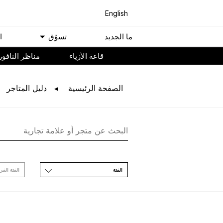
English
ﻣﺎ اﻟﺠﺪﻳﺪ
ﺗﺴﻮّﻕ
ا
ﻗﺎﻋﺔ اﻷﺯﻳﺎء
مناظر النافور
اﻟﺼﻔﺤﺔ اﻟﺮﺋﻴﺴﻴﺔ
ﺩﻟﻴﻞ اﻟﻤﺘﺎﺟﺮ
اﻟﻔﺌﺔ
اﻟﻔﺌﺔ اﻟﻔﺮ