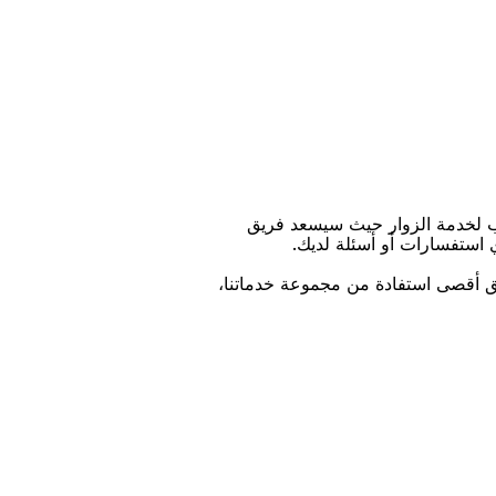
ﺐ ﻟﺨﺪﻣﺔ اﻟﺰﻭاﺭ ﺣﻴﺚ ﺳﻴﺴﻌﺪ ﻓﺮﻳﻖ
ﻱ اﺳﺘﻔﺴﺎﺭاﺕ ﺃﻭ ﺃﺳﺌﻠﺔ ﻟﺪﻳﻚ.
ﻴﻖ ﺃﻗﺼﻰ اﺳﺘﻔﺎﺩﺓ ﻣﻦ ﻣﺠﻤﻮﻋﺔ ﺧﺪﻣﺎﺗﻨﺎ،