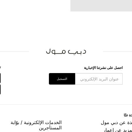
ﺗ
اﺣﺼﻞ ﻋﻠﻰ ﻧﺸﺮﺗﻨﺎ اﻹﺧﺒﺎﺭﻳﺔ
اﻟﺘﺴﺠﻴﻞ
ﺓ ﻋﻨّﺎ
ﺬﺓ ﻋﻦ ﺩﺑﻲ ﻣﻮﻝ
اﻟﺨﺪﻣﺎﺕ اﻹﻟﻜﺘﺮﻭﻧﻴﺔ / ﺑﻮّاﺑﺔ
اﻟﻤﺴﺘﺄﺟﺮﻳﻦ
مزيد عن إعمار