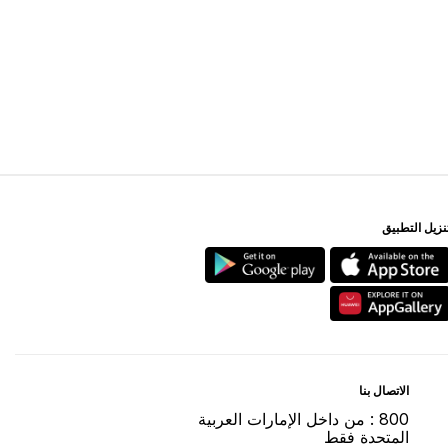
ﻨﺰﻳﻞ اﻟﺘﻄﺒﻴﻖ
اﻻﺗﺼﺎﻝ ﺑﻨﺎ
800 : ﻣﻦ ﺩاﺧﻞ اﻹﻣﺎﺭاﺕ اﻟﻌﺮﺑﻴﺔ
اﻟﻤﺘﺤﺪﺓ ﻓﻘﻂ