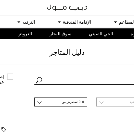
ﻟﻤﻄﺎﻋﻢ
اﻹﻗﺎﻣﺔ اﻟﻔﻨﺪﻗﻴﺔ
اﻟﺘﺮﻓﻴﻪ
ة
الحي الصيني
سوق البحار
اﻟﻌﺮﻭﺽ
ﺩﻟﻴﻞ اﻟﻤﺘﺎﺟﺮ
ﺇﻇﻬ
ﻋﺮ
ﻋﻴﺔ
9-0 اﺳﺘﻌﺮﺽ ﻣﻦ