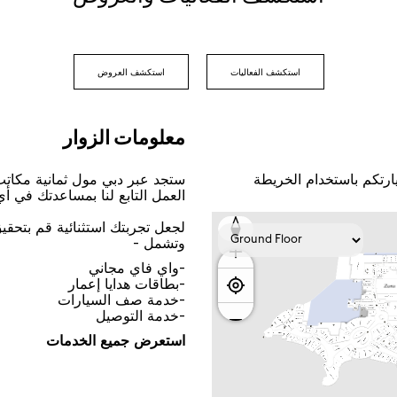
اﺳﺘﻜﺸﻒ اﻟﻔﻌﺎﻟﻴﺎﺕ
اﺳﺘﻜﺸﻒ اﻟﻌﺮﻭﺽ
ﻣﻌﻠﻮﻣﺎﺕ اﻟﺰﻭاﺭ
ﺎﺭﺗﻜﻢ ﺑﺎﺳﺘﺨﺪاﻡ اﻟﺨﺮﻳﻄﺔ
ﺳﺘﺠﺪ ﻋﺒﺮ ﺩﺑﻲ ﻣﻮﻝ ﺛﻤﺎﻧﻴﺔ ﻣﻜﺎﺗ
اﻟﻌﻤﻞ اﻟﺘﺎﺑﻊ ﻟﻨﺎ ﺑﻤﺴﺎﻋﺪﺗﻚ ﻓﻲ ﺃ
ﻟﺠﻌﻞ ﺗﺠﺮﺑﺘﻚ اﺳﺘﺜﻨﺎﺋﻴﺔ ﻗﻢ ﺑﺘﺤﻘ
ﻭﺗﺸﻤﻞ -
-ﻭاﻱ ﻓﺎﻱ ﻣﺠﺎﻧﻲ
-ﺑﻄﺎﻗﺎﺕ ﻫﺪاﻳﺎ ﺇﻋﻤﺎﺭ
-ﺧﺪﻣﺔ ﺻﻒ اﻟﺴﻴﺎﺭاﺕ
-ﺧﺪﻣﺔ اﻟﺘﻮﺻﻴﻞ
اﺳﺘﻌﺮﺽ ﺟﻤﻴﻊ اﻟﺨﺪﻣﺎﺕ