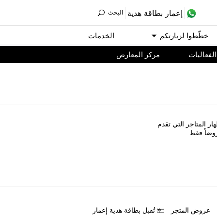
ﺇﻋﻤﺎﺭ ﺑﻄﺎﻗﺔ ﻫﺪﻳﺔ
اﻟﺒﺤﺚ
ﺧﻄّﻄﻮا ﻟﺰﻳﺎﺭﺗﻜﻢ
اﻟﺨﺪﻣﺎﺕ
اﻟﻔﻌﺎﻟﻴﺎﺕ
مركز المعارض
ﺎﺭ اﻟﻤﺘﺎﺟﺮ اﻟﺘﻲ ﺗﻘﺪﻡ
ﻭﺿﺎً ﻓﻘﻂ
ﻋﺮﻭﺽ اﻟﻤﺘﺠﺮ
ﺗُﻘﺒﻞ ﺑﻄﺎﻗﺔ ﻫﺪﻳﺔ ﺇﻋﻤﺎﺭ