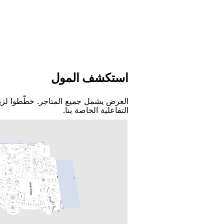
اﺳﺘﻜﺸﻒ اﻟﻤﻮﻝ
اﻟﻌﺮﺽ ﻳﺸﻤﻞ ﺟﻤﻴﻊ اﻟﻤﺘﺎﺟﺮ. ﺧﻄّﻄﻮا ﻟﺰﻳ
اﻟﺘﻔﺎﻋﻠﻴﺔ اﻟﺨﺎﺻﺔ ﺑﻨﺎ.