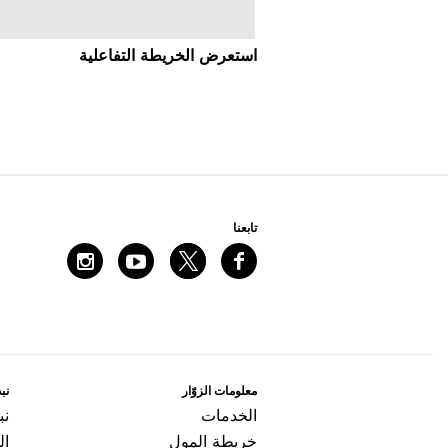
اﺳﺘﻌﺮﺽ اﻟﺨﺮﻳﻄﺔ اﻟﺘﻔﺎﻋﻠﻴﺔ
ﺗﺎﺑﻌﻨﺎ
ﻣﻌﻠﻮﻣﺎﺕ اﻟﺰﻭّاﺭ
ﻧﺒﺬ
اﻟﺨﺪﻣﺎﺕ
ﻧﺒ
ﺧﺮﻳﻄﺔ اﻟﻤﻮﻝ
ال