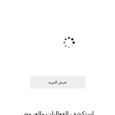
ﻋﺮﺽ اﻟﻤﺰﻳﺪ
اﺳﺘﻜﺸﻒ اﻟﻔﻌﺎﻟﻴﺎﺕ ﻭاﻟﻌﺮﻭﺽ