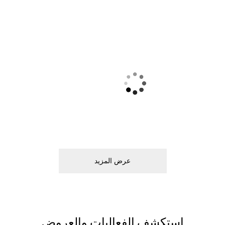
اﺳﺘﻜﺸﻒ اﻟﻔﻌﺎﻟﻴﺎﺕ ﻭاﻟﻌﺮﻭﺽ
اﺳﺘﻜﺸﻒ اﻟﻔﻌﺎﻟﻴﺎﺕ
اﺳﺘﻜﺸﻒ اﻟﻌﺮﻭﺽ
ﻣﻌﻠﻮﻣﺎﺕ اﻟﺰﻭاﺭ
ﺎﺭﺗﻜﻢ ﺑﺎﺳﺘﺨﺪاﻡ اﻟﺨﺮﻳﻄﺔ
ﺳﺘﺠﺪ ﻋﺒﺮ ﺩﺑﻲ ﻣﻮﻝ ﺛﻤﺎﻧﻴﺔ ﻣﻜﺎﺗ
اﻟﻌﻤﻞ اﻟﺘﺎﺑﻊ ﻟﻨﺎ ﺑﻤﺴﺎﻋﺪﺗﻚ ﻓﻲ ﺃ