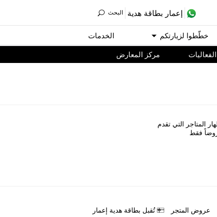
ﺇﻋﻤﺎﺭ ﺑﻄﺎﻗﺔ ﻫﺪﻳﺔ
اﻟﺒﺤﺚ
ﺧﻄّﻄﻮا ﻟﺰﻳﺎﺭﺗﻜﻢ
اﻟﺨﺪﻣﺎﺕ
اﻟﻔﻌﺎﻟﻴﺎﺕ
مركز المعارض
ﺎﺭ اﻟﻤﺘﺎﺟﺮ اﻟﺘﻲ ﺗﻘﺪﻡ
ﻭﺿﺎً ﻓﻘﻂ
ﻋﺮﻭﺽ اﻟﻤﺘﺠﺮ
ﺗُﻘﺒﻞ ﺑﻄﺎﻗﺔ ﻫﺪﻳﺔ ﺇﻋﻤﺎﺭ