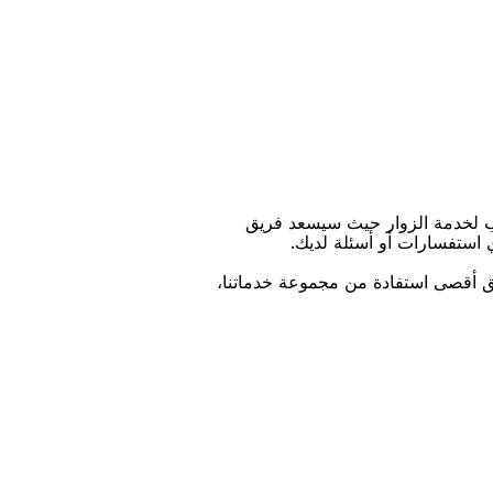
ﻴﻖ ﺃﻗﺼﻰ اﺳﺘﻔﺎﺩﺓ ﻣﻦ ﻣﺠﻤﻮﻋﺔ ﺧﺪﻣﺎﺗﻨﺎ،
ﻨﺰﻳﻞ اﻟﺘﻄﺒﻴﻖ