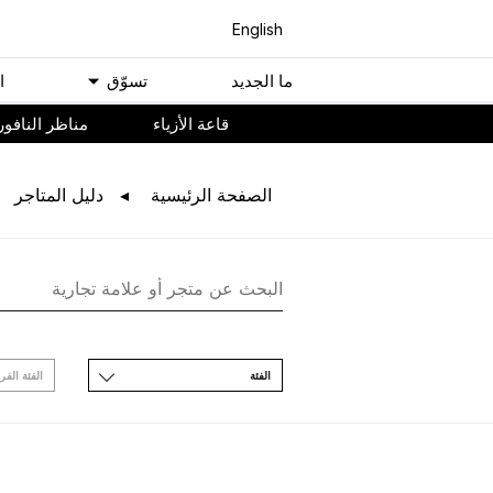
English
ﻣﺎ اﻟﺠﺪﻳﺪ
ﺗﺴﻮّﻕ
ا
ﻗﺎﻋﺔ اﻷﺯﻳﺎء
مناظر النافور
اﻟﺼﻔﺤﺔ اﻟﺮﺋﻴﺴﻴﺔ
ﺩﻟﻴﻞ اﻟﻤﺘﺎﺟﺮ
اﻟﻔﺌﺔ
اﻟﻔﺌﺔ اﻟﻔﺮ
ﺳﻴﺘﻢ ﻧﺸﺮ ﺗﺤﺪﻳﺜﺎﺕ ﺟﺪﻳ