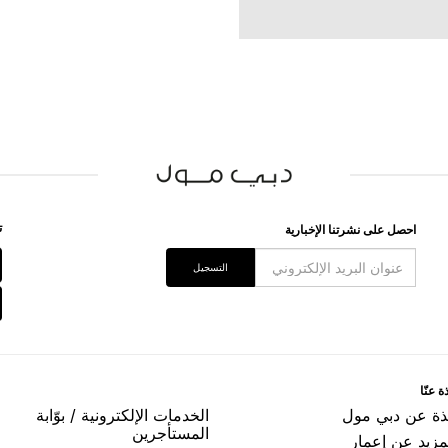
اﺣﺼﻞ ﻋﻠﻰ ﻧﺸﺮﺗﻨﺎ اﻹﺧﺒﺎﺭﻳﺔ
اﻟﺘﺴﺠﻴﻞ
ﺓ ﻋﻨّﺎ
ﺬﺓ ﻋﻦ ﺩﺑﻲ ﻣﻮﻝ
اﻟﺨﺪﻣﺎﺕ اﻹﻟﻜﺘﺮﻭﻧﻴﺔ / ﺑﻮّاﺑﺔ
اﻟﻤﺴﺘﺄﺟﺮﻳﻦ
مزيد عن إعمار
اﺳﺘﻔﺴﺎﺭاﺕ اﻻﺳﺘﺌﺠﺎﺭ
ﻤﺮﻛﺰ اﻹﻋﻼﻣﻲ
ﺳﻴﺎﺳﺔ اﻟﺨﺼﻮﺻﻴﺔ
ﻤﺎﺭ ﻣﻮﻟﺰ
اﻟﺸﺮﻭﻁ ﻭاﻷﺣﻜﺎﻡ
ﻤﻞ ﻣﻌﻨﺎ
الأسئلة الشائعة حول مواقف
السيارات في دبي مول
إعما
ات الأعمال