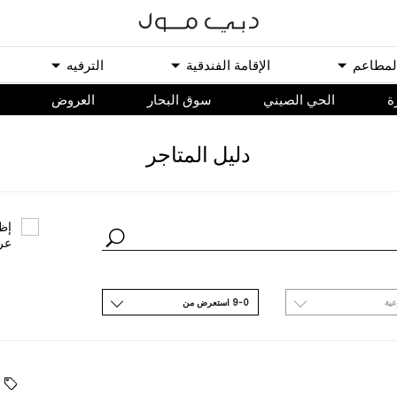
ﻟﻤﻄﺎﻋﻢ
اﻹﻗﺎﻣﺔ اﻟﻔﻨﺪﻗﻴﺔ
اﻟﺘﺮﻓﻴﻪ
ة
الحي الصيني
سوق البحار
اﻟﻌﺮﻭﺽ
ﺩﻟﻴﻞ اﻟﻤﺘﺎﺟﺮ
ﺇﻇﻬ
ﻋﺮ
ﻋﻴﺔ
9-0 اﺳﺘﻌﺮﺽ ﻣﻦ
ﺪﺓ ﻗﺮﻳﺒًﺎ.