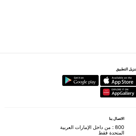
اﻻﺗﺼﺎﻝ ﺑﻨﺎ
800 : ﻣﻦ ﺩاﺧﻞ اﻹﻣﺎﺭاﺕ اﻟﻌﺮﺑﻴﺔ
اﻟﻤﺘﺤﺪﺓ ﻓﻘﻂ
DUBAI MALL
(800382246255)
enquiry@thedubaimall.com
Chat with Us
ر العقارية ش.م.ع هي المطوّر الرئيسي لـ "ﺩﺑﻲ ﻣﻮﻝ"