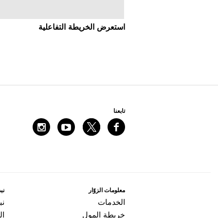
ﻣﻌﻠﻮﻣﺎﺕ اﻟﺰﻭّاﺭ
ﻧﺒﺬ
اﻟﺨﺪﻣﺎﺕ
ﻧﺒ
ﺧﺮﻳﻄﺔ اﻟﻤﻮﻝ
ال
ﺇﻋﻤﺎﺭ ﺑﻄﺎﻗﺔ ﻫﺪﻳﺔ
اﻟ
ﺫا ﻻﻭﻧﺞ
ﺇﻋ
المزيد من إعمار
اﻋ
الاطلاع على جميع قطاع