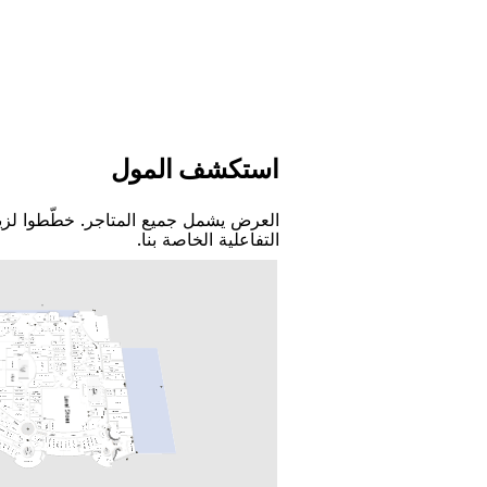
اﺳﺘﻌﺮﺽ اﻟﺨﺮﻳﻄﺔ اﻟﺘﻔﺎﻋﻠﻴﺔ
ﺗﺎﺑﻌﻨﺎ