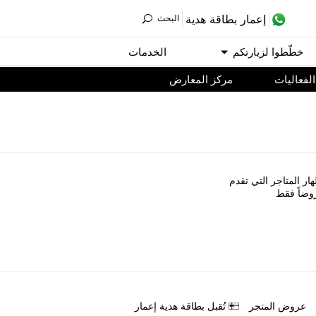
ﺇﻋﻤﺎﺭ ﺑﻄﺎﻗﺔ ﻫﺪﻳﺔ
اﻟﺒﺤﺚ
ﺧﻄّﻄﻮا ﻟﺰﻳﺎﺭﺗﻜﻢ
اﻟﺨﺪﻣﺎﺕ
اﻟﻔﻌﺎﻟﻴﺎﺕ
مركز المعارض
ﺎﺭ اﻟﻤﺘﺎﺟﺮ اﻟﺘﻲ ﺗﻘﺪﻡ
ﻭﺿﺎً ﻓﻘﻂ
ﻋﺮﻭﺽ اﻟﻤﺘﺠﺮ
ﺗُﻘﺒﻞ ﺑﻄﺎﻗﺔ ﻫﺪﻳﺔ ﺇﻋﻤﺎﺭ