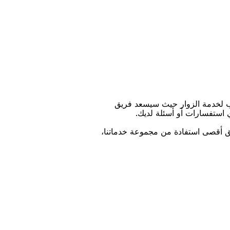
ﺐ ﻟﺨﺪﻣﺔ اﻟﺰﻭاﺭ ﺣﻴﺚ ﺳﻴﺴﻌﺪ ﻓﺮﻳﻖ
ﻱ اﺳﺘﻔﺴﺎﺭاﺕ ﺃﻭ ﺃﺳﺌﻠﺔ ﻟﺪﻳﻚ.
ﻴﻖ ﺃﻗﺼﻰ اﺳﺘﻔﺎﺩﺓ ﻣﻦ ﻣﺠﻤﻮﻋﺔ ﺧﺪﻣﺎﺗﻨﺎ،