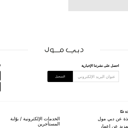
ﺗ
اﺣﺼﻞ ﻋﻠﻰ ﻧﺸﺮﺗﻨﺎ اﻹﺧﺒﺎﺭﻳﺔ
اﻟﺘﺴﺠﻴﻞ
ﺓ ﻋﻨّﺎ
ﺬﺓ ﻋﻦ ﺩﺑﻲ ﻣﻮﻝ
اﻟﺨﺪﻣﺎﺕ اﻹﻟﻜﺘﺮﻭﻧﻴﺔ / ﺑﻮّاﺑﺔ
اﻟﻤﺴﺘﺄﺟﺮﻳﻦ
مزيد عن إعمار