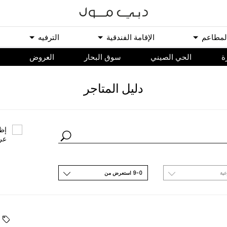
ﻟﻤﻄﺎﻋﻢ
اﻹﻗﺎﻣﺔ اﻟﻔﻨﺪﻗﻴﺔ
اﻟﺘﺮﻓﻴﻪ
ة
الحي الصيني
سوق البحار
اﻟﻌﺮﻭﺽ
ﺩﻟﻴﻞ اﻟﻤﺘﺎﺟﺮ
ﺇﻇﻬ
ﻋﺮ
ﻋﻴﺔ
9-0 اﺳﺘﻌﺮﺽ ﻣﻦ