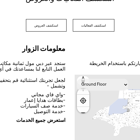
اﺳﺘﻜﺸﻒ اﻟﻔﻌﺎﻟﻴﺎﺕ
اﺳﺘﻜﺸﻒ اﻟﻌﺮﻭﺽ
ﻣﻌﻠﻮﻣﺎﺕ اﻟﺰﻭاﺭ
ﺎﺭﺗﻜﻢ ﺑﺎﺳﺘﺨﺪاﻡ اﻟﺨﺮﻳﻄﺔ
ﺳﺘﺠﺪ ﻋﺒﺮ ﺩﺑﻲ ﻣﻮﻝ ﺛﻤﺎﻧﻴﺔ ﻣﻜﺎﺗ
اﻟﻌﻤﻞ اﻟﺘﺎﺑﻊ ﻟﻨﺎ ﺑﻤﺴﺎﻋﺪﺗﻚ ﻓﻲ ﺃ
ﻟﺠﻌﻞ ﺗﺠﺮﺑﺘﻚ اﺳﺘﺜﻨﺎﺋﻴﺔ ﻗﻢ ﺑﺘﺤﻘ
ﻭﺗﺸﻤﻞ -
-ﻭاﻱ ﻓﺎﻱ ﻣﺠﺎﻧﻲ
-ﺑﻄﺎﻗﺎﺕ ﻫﺪاﻳﺎ ﺇﻋﻤﺎﺭ
-ﺧﺪﻣﺔ ﺻﻒ اﻟﺴﻴﺎﺭاﺕ
-ﺧﺪﻣﺔ اﻟﺘﻮﺻﻴﻞ
اﺳﺘﻌﺮﺽ ﺟﻤﻴﻊ اﻟﺨﺪﻣﺎﺕ