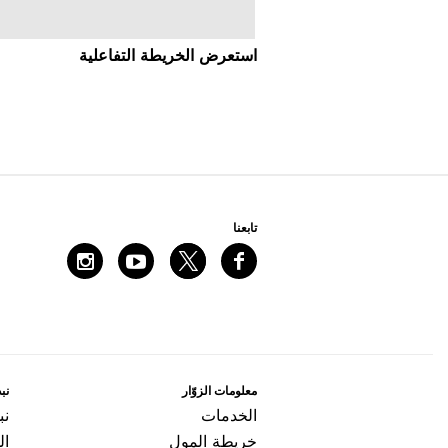
اﺳﺘﻌﺮﺽ اﻟﺨﺮﻳﻄﺔ اﻟﺘﻔﺎﻋﻠﻴﺔ
ﺗﺎﺑﻌﻨﺎ
ﻣﻌﻠﻮﻣﺎﺕ اﻟﺰﻭّاﺭ
ﻧﺒﺬ
اﻟﺨﺪﻣﺎﺕ
ﻧﺒ
ﺧﺮﻳﻄﺔ اﻟﻤﻮﻝ
ال