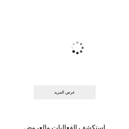
ﻋﺮﺽ اﻟﻤﺰﻳﺪ
اﺳﺘﻜﺸﻒ اﻟﻔﻌﺎﻟﻴﺎﺕ ﻭاﻟﻌﺮﻭﺽ