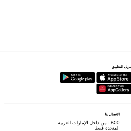
ﻨﺰﻳﻞ اﻟﺘﻄﺒﻴﻖ
اﻻﺗﺼﺎﻝ ﺑﻨﺎ
800 : ﻣﻦ ﺩاﺧﻞ اﻹﻣﺎﺭاﺕ اﻟﻌﺮﺑﻴﺔ
اﻟﻤﺘﺤﺪﺓ ﻓﻘﻂ