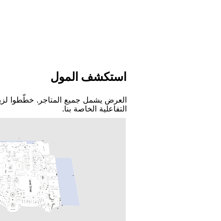
اﺳﺘﻜﺸﻒ اﻟﻤﻮﻝ
اﻟﻌﺮﺽ ﻳﺸﻤﻞ ﺟﻤﻴﻊ اﻟﻤﺘﺎﺟﺮ. ﺧﻄّﻄﻮا ﻟﺰﻳ
اﻟﺘﻔﺎﻋﻠﻴﺔ اﻟﺨﺎﺻﺔ ﺑﻨﺎ.