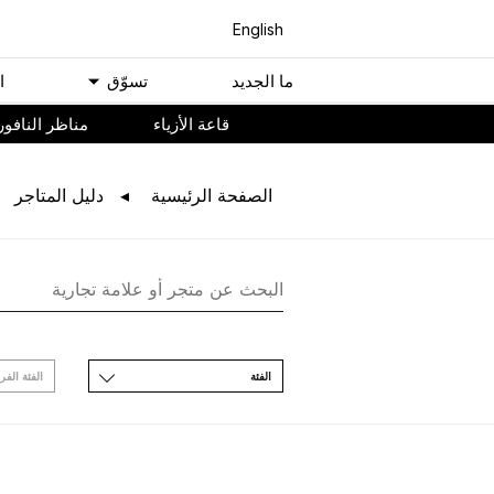
English
ﻣﺎ اﻟﺠﺪﻳﺪ
ﺗﺴﻮّﻕ
ا
ﻗﺎﻋﺔ اﻷﺯﻳﺎء
مناظر النافور
اﻟﺼﻔﺤﺔ اﻟﺮﺋﻴﺴﻴﺔ
ﺩﻟﻴﻞ اﻟﻤﺘﺎﺟﺮ
اﻟﻔﺌﺔ
اﻟﻔﺌﺔ اﻟﻔﺮ