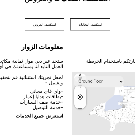
اﺳﺘﻜﺸﻒ اﻟﻔﻌﺎﻟﻴﺎﺕ
اﺳﺘﻜﺸﻒ اﻟﻌﺮﻭﺽ
ﻣﻌﻠﻮﻣﺎﺕ اﻟﺰﻭاﺭ
ﺎﺭﺗﻜﻢ ﺑﺎﺳﺘﺨﺪاﻡ اﻟﺨﺮﻳﻄﺔ
ﺳﺘﺠﺪ ﻋﺒﺮ ﺩﺑﻲ ﻣﻮﻝ ﺛﻤﺎﻧﻴﺔ ﻣﻜﺎﺗ
اﻟﻌﻤﻞ اﻟﺘﺎﺑﻊ ﻟﻨﺎ ﺑﻤﺴﺎﻋﺪﺗﻚ ﻓﻲ ﺃ
ﻟﺠﻌﻞ ﺗﺠﺮﺑﺘﻚ اﺳﺘﺜﻨﺎﺋﻴﺔ ﻗﻢ ﺑﺘﺤﻘ
ﻭﺗﺸﻤﻞ -
-ﻭاﻱ ﻓﺎﻱ ﻣﺠﺎﻧﻲ
-ﺑﻄﺎﻗﺎﺕ ﻫﺪاﻳﺎ ﺇﻋﻤﺎﺭ
-ﺧﺪﻣﺔ ﺻﻒ اﻟﺴﻴﺎﺭاﺕ
-ﺧﺪﻣﺔ اﻟﺘﻮﺻﻴﻞ
اﺳﺘﻌﺮﺽ ﺟﻤﻴﻊ اﻟﺨﺪﻣﺎﺕ