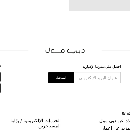
ﺗ
اﺣﺼﻞ ﻋﻠﻰ ﻧﺸﺮﺗﻨﺎ اﻹﺧﺒﺎﺭﻳﺔ
اﻟﺘﺴﺠﻴﻞ
ﺓ ﻋﻨّﺎ
ﺬﺓ ﻋﻦ ﺩﺑﻲ ﻣﻮﻝ
اﻟﺨﺪﻣﺎﺕ اﻹﻟﻜﺘﺮﻭﻧﻴﺔ / ﺑﻮّاﺑﺔ
اﻟﻤﺴﺘﺄﺟﺮﻳﻦ
مزيد عن إعمار