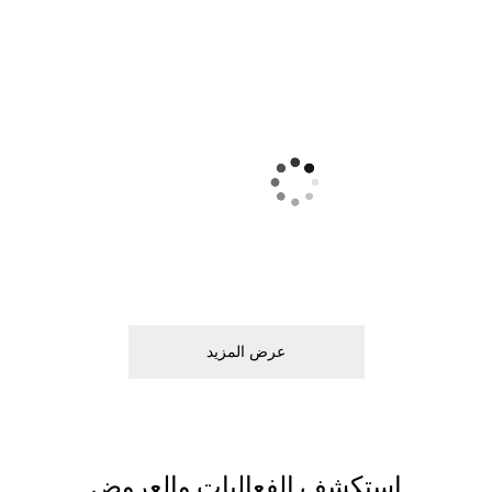
ﻋﺮﺽ اﻟﻤﺰﻳﺪ
اﺳﺘﻜﺸﻒ اﻟﻔﻌﺎﻟﻴﺎﺕ ﻭاﻟﻌﺮﻭﺽ