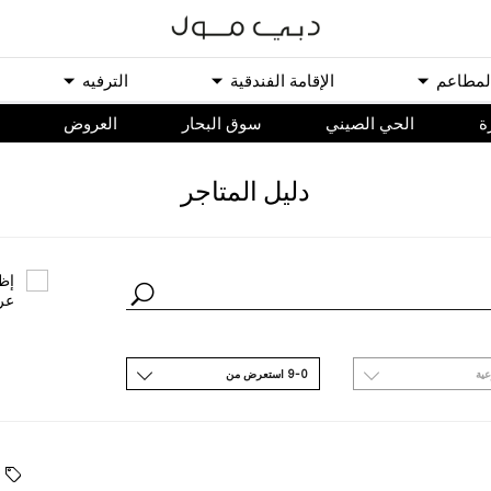
ﻟﻤﻄﺎﻋﻢ
اﻹﻗﺎﻣﺔ اﻟﻔﻨﺪﻗﻴﺔ
اﻟﺘﺮﻓﻴﻪ
ة
الحي الصيني
سوق البحار
اﻟﻌﺮﻭﺽ
ﺩﻟﻴﻞ اﻟﻤﺘﺎﺟﺮ
ﺇﻇﻬ
ﻋﺮ
ﻋﻴﺔ
9-0 اﺳﺘﻌﺮﺽ ﻣﻦ