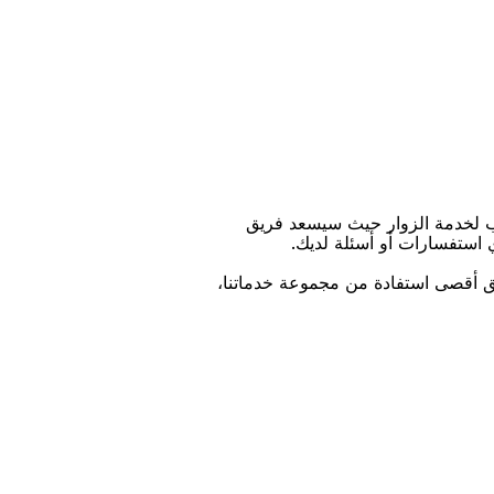
ﺐ ﻟﺨﺪﻣﺔ اﻟﺰﻭاﺭ ﺣﻴﺚ ﺳﻴﺴﻌﺪ ﻓﺮﻳﻖ
ﻱ اﺳﺘﻔﺴﺎﺭاﺕ ﺃﻭ ﺃﺳﺌﻠﺔ ﻟﺪﻳﻚ.
ﻴﻖ ﺃﻗﺼﻰ اﺳﺘﻔﺎﺩﺓ ﻣﻦ ﻣﺠﻤﻮﻋﺔ ﺧﺪﻣﺎﺗﻨﺎ،