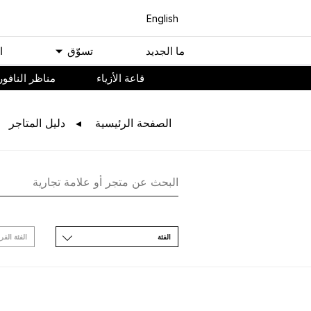
English
ﻣﺎ اﻟﺠﺪﻳﺪ
ﺗﺴﻮّﻕ
ا
ﻗﺎﻋﺔ اﻷﺯﻳﺎء
مناظر النافور
اﻟﺼﻔﺤﺔ اﻟﺮﺋﻴﺴﻴﺔ
ﺩﻟﻴﻞ اﻟﻤﺘﺎﺟﺮ
اﻟﻔﺌﺔ
اﻟﻔﺌﺔ اﻟﻔﺮ