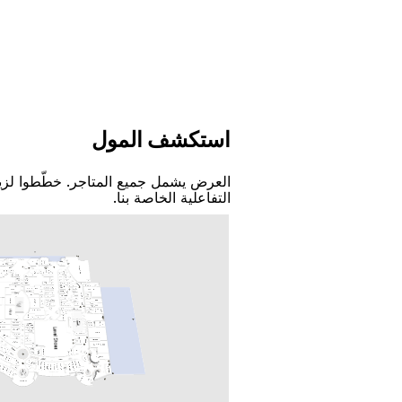
اﺳﺘﻜﺸﻒ اﻟﻤﻮﻝ
اﻟﻌﺮﺽ ﻳﺸﻤﻞ ﺟﻤﻴﻊ اﻟﻤﺘﺎﺟﺮ. ﺧﻄّﻄﻮا ﻟﺰﻳ
اﻟﺘﻔﺎﻋﻠﻴﺔ اﻟﺨﺎﺻﺔ ﺑﻨﺎ.