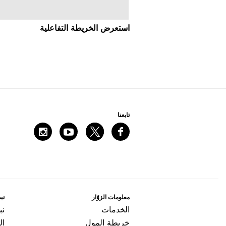
اﺳﺘﻌﺮﺽ اﻟﺨﺮﻳﻄﺔ اﻟﺘﻔﺎﻋﻠﻴﺔ
ﺗﺎﺑﻌﻨﺎ
ﻣﻌﻠﻮﻣﺎﺕ اﻟﺰﻭّاﺭ
ﻧﺒﺬ
اﻟﺨﺪﻣﺎﺕ
ﻧﺒ
ﺧﺮﻳﻄﺔ اﻟﻤﻮﻝ
ال