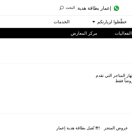
ﺇﻋﻤﺎﺭ ﺑﻄﺎﻗﺔ ﻫﺪﻳﺔ
اﻟﺒﺤﺚ
ﺧﻄّﻄﻮا ﻟﺰﻳﺎﺭﺗﻜﻢ
اﻟﺨﺪﻣﺎﺕ
اﻟﻔﻌﺎﻟﻴﺎﺕ
مركز المعارض
ﺎﺭ اﻟﻤﺘﺎﺟﺮ اﻟﺘﻲ ﺗﻘﺪﻡ
ﻭﺿﺎً ﻓﻘﻂ
ﻋﺮﻭﺽ اﻟﻤﺘﺠﺮ
ﺗُﻘﺒﻞ ﺑﻄﺎﻗﺔ ﻫﺪﻳﺔ ﺇﻋﻤﺎﺭ