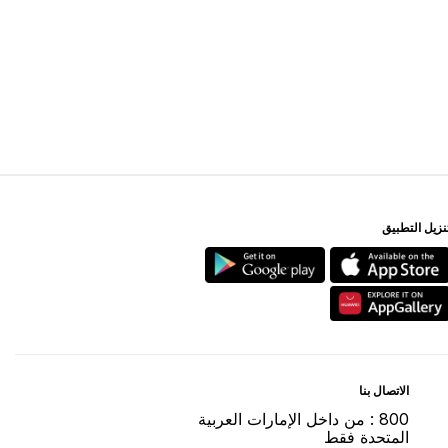
ﻨﺰﻳﻞ اﻟﺘﻄﺒﻴﻖ
اﻻﺗﺼﺎﻝ ﺑﻨﺎ
800 : ﻣﻦ ﺩاﺧﻞ اﻹﻣﺎﺭاﺕ اﻟﻌﺮﺑﻴﺔ
اﻟﻤﺘﺤﺪﺓ ﻓﻘﻂ