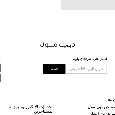
ﺗ
اﺣﺼﻞ ﻋﻠﻰ ﻧﺸﺮﺗﻨﺎ اﻹﺧﺒﺎﺭﻳﺔ
اﻟﺘﺴﺠﻴﻞ
ﺓ ﻋﻨّﺎ
ﺬﺓ ﻋﻦ ﺩﺑﻲ ﻣﻮﻝ
اﻟﺨﺪﻣﺎﺕ اﻹﻟﻜﺘﺮﻭﻧﻴﺔ / ﺑﻮّاﺑﺔ
اﻟﻤﺴﺘﺄﺟﺮﻳﻦ
مزيد عن إعمار