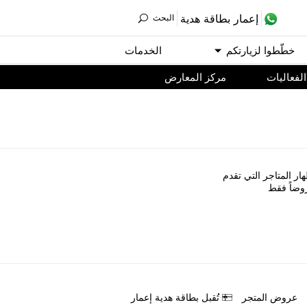
ﺇﻋﻤﺎﺭ ﺑﻄﺎﻗﺔ ﻫﺪﻳﺔ
اﻟﺒﺤﺚ
ﺧﻄّﻄﻮا ﻟﺰﻳﺎﺭﺗﻜﻢ
اﻟﺨﺪﻣﺎﺕ
اﻟﻔﻌﺎﻟﻴﺎﺕ
مركز المعارض
ﺎﺭ اﻟﻤﺘﺎﺟﺮ اﻟﺘﻲ ﺗﻘﺪﻡ
ﻭﺿﺎً ﻓﻘﻂ
ﻋﺮﻭﺽ اﻟﻤﺘﺠﺮ
ﺗُﻘﺒﻞ ﺑﻄﺎﻗﺔ ﻫﺪﻳﺔ ﺇﻋﻤﺎﺭ