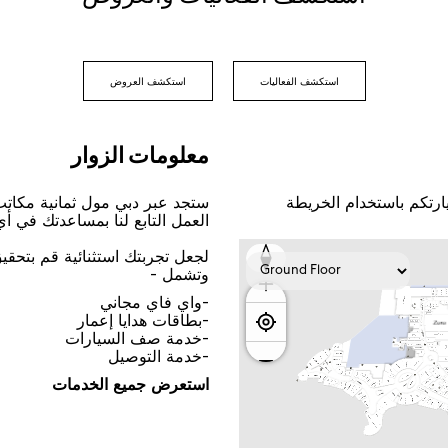
اﺳﺘﻜﺸﻒ اﻟﻔﻌﺎﻟﻴﺎﺕ
اﺳﺘﻜﺸﻒ اﻟﻌﺮﻭﺽ
ﻣﻌﻠﻮﻣﺎﺕ اﻟﺰﻭاﺭ
ﺎﺭﺗﻜﻢ ﺑﺎﺳﺘﺨﺪاﻡ اﻟﺨﺮﻳﻄﺔ
ﺳﺘﺠﺪ ﻋﺒﺮ ﺩﺑﻲ ﻣﻮﻝ ﺛﻤﺎﻧﻴﺔ ﻣﻜﺎﺗ
اﻟﻌﻤﻞ اﻟﺘﺎﺑﻊ ﻟﻨﺎ ﺑﻤﺴﺎﻋﺪﺗﻚ ﻓﻲ ﺃ
ﻟﺠﻌﻞ ﺗﺠﺮﺑﺘﻚ اﺳﺘﺜﻨﺎﺋﻴﺔ ﻗﻢ ﺑﺘﺤﻘ
ﻭﺗﺸﻤﻞ -
-ﻭاﻱ ﻓﺎﻱ ﻣﺠﺎﻧﻲ
-ﺑﻄﺎﻗﺎﺕ ﻫﺪاﻳﺎ ﺇﻋﻤﺎﺭ
-ﺧﺪﻣﺔ ﺻﻒ اﻟﺴﻴﺎﺭاﺕ
-ﺧﺪﻣﺔ اﻟﺘﻮﺻﻴﻞ
اﺳﺘﻌﺮﺽ ﺟﻤﻴﻊ اﻟﺨﺪﻣﺎﺕ