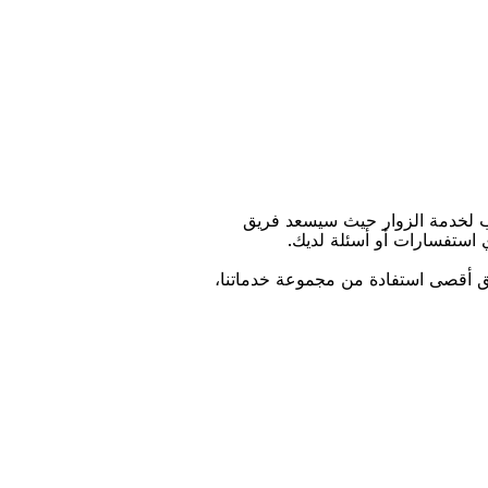
ﺐ ﻟﺨﺪﻣﺔ اﻟﺰﻭاﺭ ﺣﻴﺚ ﺳﻴﺴﻌﺪ ﻓﺮﻳﻖ
ﻱ اﺳﺘﻔﺴﺎﺭاﺕ ﺃﻭ ﺃﺳﺌﻠﺔ ﻟﺪﻳﻚ.
ﻴﻖ ﺃﻗﺼﻰ اﺳﺘﻔﺎﺩﺓ ﻣﻦ ﻣﺠﻤﻮﻋﺔ ﺧﺪﻣﺎﺗﻨﺎ،