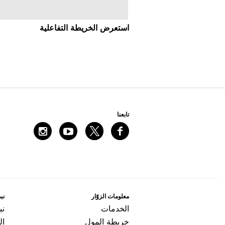
اﺳﺘﻌﺮﺽ اﻟﺨﺮﻳﻄﺔ اﻟﺘﻔﺎﻋﻠﻴﺔ
ﺗﺎﺑﻌﻨﺎ
ﻣﻌﻠﻮﻣﺎﺕ اﻟﺰﻭّاﺭ
ﻧﺒﺬ
اﻟﺨﺪﻣﺎﺕ
ﻧﺒ
ﺧﺮﻳﻄﺔ اﻟﻤﻮﻝ
ال