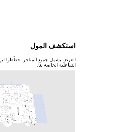
اﺳﺘﻜﺸﻒ اﻟﻤﻮﻝ
اﻟﻌﺮﺽ ﻳﺸﻤﻞ ﺟﻤﻴﻊ اﻟﻤﺘﺎﺟﺮ. ﺧﻄّﻄﻮا ﻟﺰﻳ
اﻟﺘﻔﺎﻋﻠﻴﺔ اﻟﺨﺎﺻﺔ ﺑﻨﺎ.