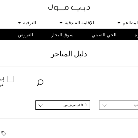
ﻟﻤﻄﺎﻋﻢ
اﻹﻗﺎﻣﺔ اﻟﻔﻨﺪﻗﻴﺔ
اﻟﺘﺮﻓﻴﻪ
ة
الحي الصيني
سوق البحار
اﻟﻌﺮﻭﺽ
ﺩﻟﻴﻞ اﻟﻤﺘﺎﺟﺮ
ﺇﻇﻬ
ﻋﺮ
ﻋﻴﺔ
9-0 اﺳﺘﻌﺮﺽ ﻣﻦ