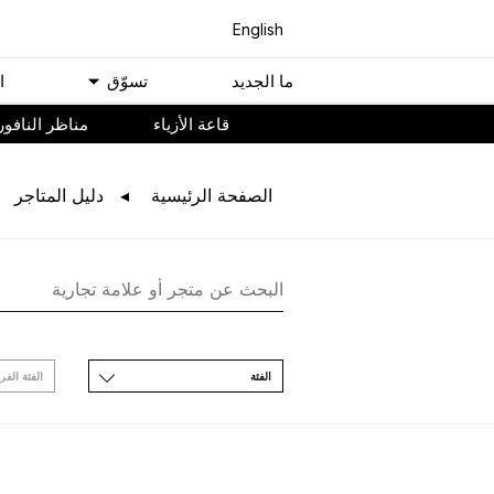
English
ﻣﺎ اﻟﺠﺪﻳﺪ
ﺗﺴﻮّﻕ
ا
ﻗﺎﻋﺔ اﻷﺯﻳﺎء
مناظر النافور
اﻟﺼﻔﺤﺔ اﻟﺮﺋﻴﺴﻴﺔ
ﺩﻟﻴﻞ اﻟﻤﺘﺎﺟﺮ
اﻟﻔﺌﺔ
اﻟﻔﺌﺔ اﻟﻔﺮ