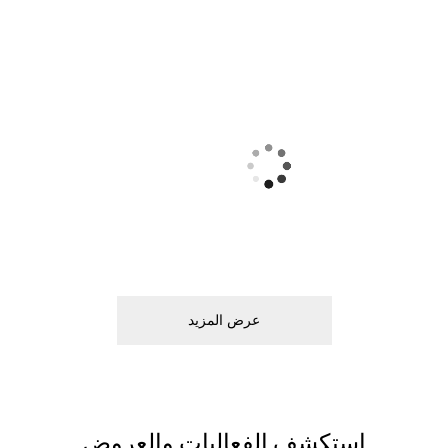
ﻋﺮﺽ اﻟﻤﺰﻳﺪ
اﺳﺘﻜﺸﻒ اﻟﻔﻌﺎﻟﻴﺎﺕ ﻭاﻟﻌﺮﻭﺽ