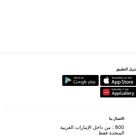
ﻨﺰﻳﻞ اﻟﺘﻄﺒﻴﻖ
اﻻﺗﺼﺎﻝ ﺑﻨﺎ
800 : ﻣﻦ ﺩاﺧﻞ اﻹﻣﺎﺭاﺕ اﻟﻌﺮﺑﻴﺔ
اﻟﻤﺘﺤﺪﺓ ﻓﻘﻂ