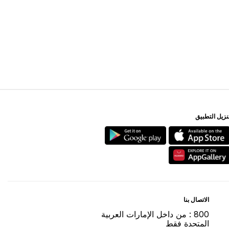
ﻨﺰﻳﻞ اﻟﺘﻄﺒﻴﻖ
اﻻﺗﺼﺎﻝ ﺑﻨﺎ
800 : ﻣﻦ ﺩاﺧﻞ اﻹﻣﺎﺭاﺕ اﻟﻌﺮﺑﻴﺔ
اﻟﻤﺘﺤﺪﺓ ﻓﻘﻂ