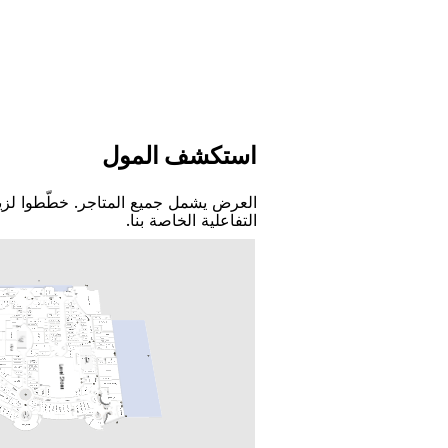
اﺳﺘﻜﺸﻒ اﻟﻤﻮﻝ
اﻟﻌﺮﺽ ﻳﺸﻤﻞ ﺟﻤﻴﻊ اﻟﻤﺘﺎﺟﺮ. ﺧﻄّﻄﻮا ﻟﺰﻳ
اﻟﺘﻔﺎﻋﻠﻴﺔ اﻟﺨﺎﺻﺔ ﺑﻨﺎ.