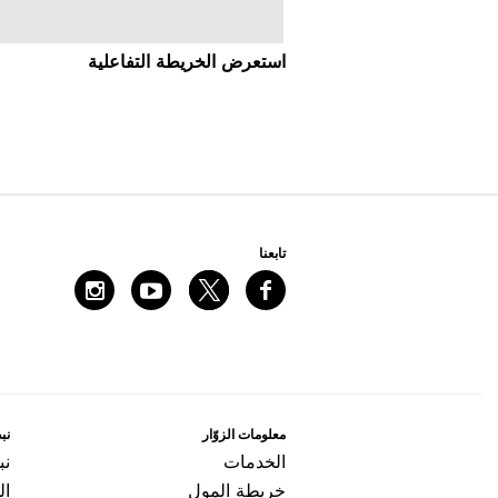
اﺳﺘﻌﺮﺽ اﻟﺨﺮﻳﻄﺔ اﻟﺘﻔﺎﻋﻠﻴﺔ
ﺗﺎﺑﻌﻨﺎ
ﻣﻌﻠﻮﻣﺎﺕ اﻟﺰﻭّاﺭ
ﻧﺒﺬ
اﻟﺨﺪﻣﺎﺕ
ﻧﺒ
ﺧﺮﻳﻄﺔ اﻟﻤﻮﻝ
ال