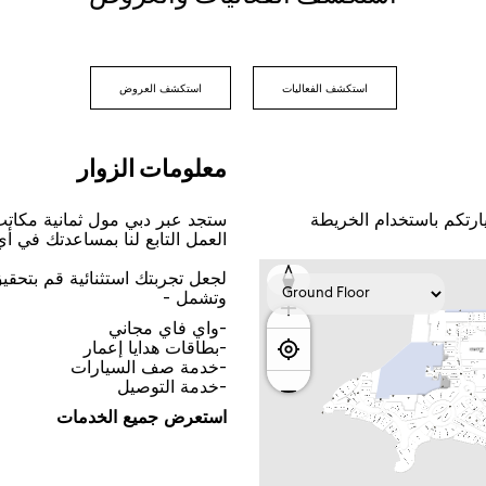
اﺳﺘﻜﺸﻒ اﻟﻔﻌﺎﻟﻴﺎﺕ
اﺳﺘﻜﺸﻒ اﻟﻌﺮﻭﺽ
ﻣﻌﻠﻮﻣﺎﺕ اﻟﺰﻭاﺭ
ﺎﺭﺗﻜﻢ ﺑﺎﺳﺘﺨﺪاﻡ اﻟﺨﺮﻳﻄﺔ
ﺳﺘﺠﺪ ﻋﺒﺮ ﺩﺑﻲ ﻣﻮﻝ ﺛﻤﺎﻧﻴﺔ ﻣﻜﺎﺗ
اﻟﻌﻤﻞ اﻟﺘﺎﺑﻊ ﻟﻨﺎ ﺑﻤﺴﺎﻋﺪﺗﻚ ﻓﻲ ﺃ
ﻟﺠﻌﻞ ﺗﺠﺮﺑﺘﻚ اﺳﺘﺜﻨﺎﺋﻴﺔ ﻗﻢ ﺑﺘﺤﻘ
ﻭﺗﺸﻤﻞ -
-ﻭاﻱ ﻓﺎﻱ ﻣﺠﺎﻧﻲ
-ﺑﻄﺎﻗﺎﺕ ﻫﺪاﻳﺎ ﺇﻋﻤﺎﺭ
-ﺧﺪﻣﺔ ﺻﻒ اﻟﺴﻴﺎﺭاﺕ
-ﺧﺪﻣﺔ اﻟﺘﻮﺻﻴﻞ
اﺳﺘﻌﺮﺽ ﺟﻤﻴﻊ اﻟﺨﺪﻣﺎﺕ