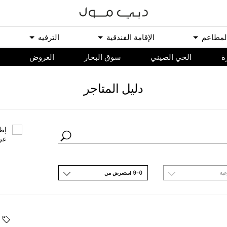
ﻟﻤﻄﺎﻋﻢ
اﻹﻗﺎﻣﺔ اﻟﻔﻨﺪﻗﻴﺔ
اﻟﺘﺮﻓﻴﻪ
ة
الحي الصيني
سوق البحار
اﻟﻌﺮﻭﺽ
ﺩﻟﻴﻞ اﻟﻤﺘﺎﺟﺮ
ﺇﻇﻬ
ﻋﺮ
ﻋﻴﺔ
9-0 اﺳﺘﻌﺮﺽ ﻣﻦ