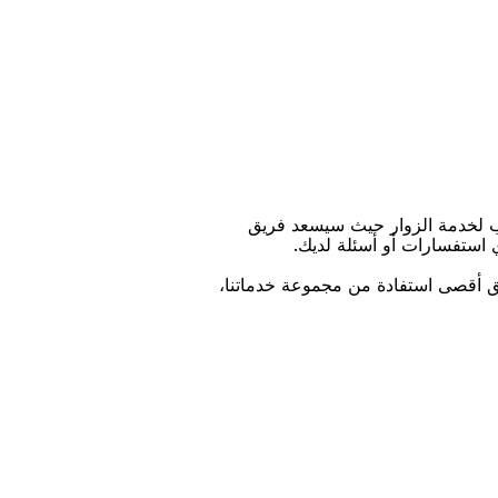
ﺐ ﻟﺨﺪﻣﺔ اﻟﺰﻭاﺭ ﺣﻴﺚ ﺳﻴﺴﻌﺪ ﻓﺮﻳﻖ
ﻱ اﺳﺘﻔﺴﺎﺭاﺕ ﺃﻭ ﺃﺳﺌﻠﺔ ﻟﺪﻳﻚ.
ﻴﻖ ﺃﻗﺼﻰ اﺳﺘﻔﺎﺩﺓ ﻣﻦ ﻣﺠﻤﻮﻋﺔ ﺧﺪﻣﺎﺗﻨﺎ،