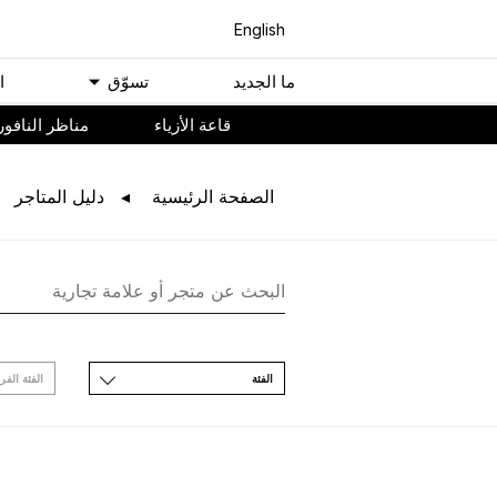
English
ﻣﺎ اﻟﺠﺪﻳﺪ
ﺗﺴﻮّﻕ
ا
ﻗﺎﻋﺔ اﻷﺯﻳﺎء
مناظر النافور
اﻟﺼﻔﺤﺔ اﻟﺮﺋﻴﺴﻴﺔ
ﺩﻟﻴﻞ اﻟﻤﺘﺎﺟﺮ
اﻟﻔﺌﺔ
اﻟﻔﺌﺔ اﻟﻔﺮ