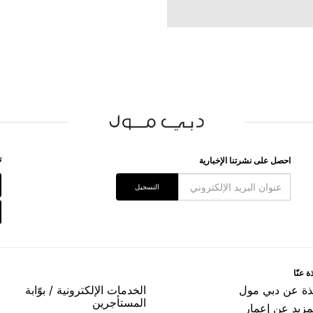
ﺗ
اﺣﺼﻞ ﻋﻠﻰ ﻧﺸﺮﺗﻨﺎ اﻹﺧﺒﺎﺭﻳﺔ
اﻟﺘﺴﺠﻴﻞ
ﺓ ﻋﻨّﺎ
ﺬﺓ ﻋﻦ ﺩﺑﻲ ﻣﻮﻝ
اﻟﺨﺪﻣﺎﺕ اﻹﻟﻜﺘﺮﻭﻧﻴﺔ / ﺑﻮّاﺑﺔ
اﻟﻤﺴﺘﺄﺟﺮﻳﻦ
مزيد عن إعمار