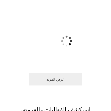
ﻋﺮﺽ اﻟﻤﺰﻳﺪ
اﺳﺘﻜﺸﻒ اﻟﻔﻌﺎﻟﻴﺎﺕ ﻭاﻟﻌﺮﻭﺽ