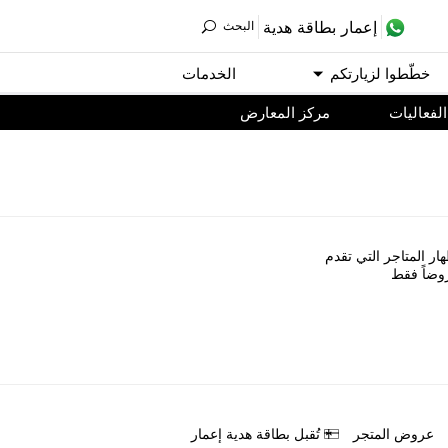
ﺇﻋﻤﺎﺭ ﺑﻄﺎﻗﺔ ﻫﺪﻳﺔ
اﻟﺒﺤﺚ
ﺧﻄّﻄﻮا ﻟﺰﻳﺎﺭﺗﻜﻢ
اﻟﺨﺪﻣﺎﺕ
اﻟﻔﻌﺎﻟﻴﺎﺕ
مركز المعارض
ﺎﺭ اﻟﻤﺘﺎﺟﺮ اﻟﺘﻲ ﺗﻘﺪﻡ
ﻭﺿﺎً ﻓﻘﻂ
ﻋﺮﻭﺽ اﻟﻤﺘﺠﺮ
ﺗُﻘﺒﻞ ﺑﻄﺎﻗﺔ ﻫﺪﻳﺔ ﺇﻋﻤﺎﺭ