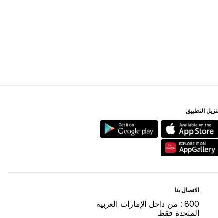
ﻨﺰﻳﻞ اﻟﺘﻄﺒﻴﻖ
اﻻﺗﺼﺎﻝ ﺑﻨﺎ
800 : ﻣﻦ ﺩاﺧﻞ اﻹﻣﺎﺭاﺕ اﻟﻌﺮﺑﻴﺔ
اﻟﻤﺘﺤﺪﺓ ﻓﻘﻂ