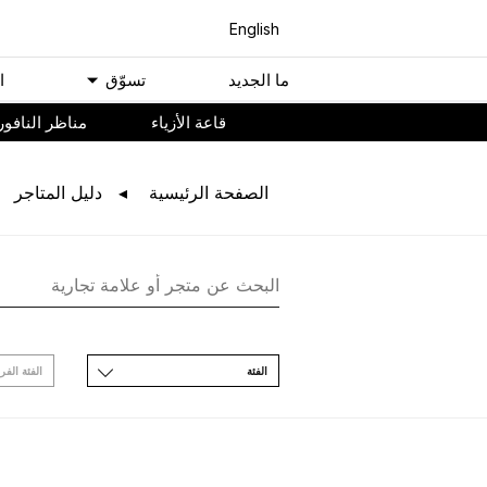
English
ﻣﺎ اﻟﺠﺪﻳﺪ
ﺗﺴﻮّﻕ
ا
ﻗﺎﻋﺔ اﻷﺯﻳﺎء
مناظر النافور
اﻟﺼﻔﺤﺔ اﻟﺮﺋﻴﺴﻴﺔ
ﺩﻟﻴﻞ اﻟﻤﺘﺎﺟﺮ
اﻟﻔﺌﺔ
اﻟﻔﺌﺔ اﻟﻔﺮ