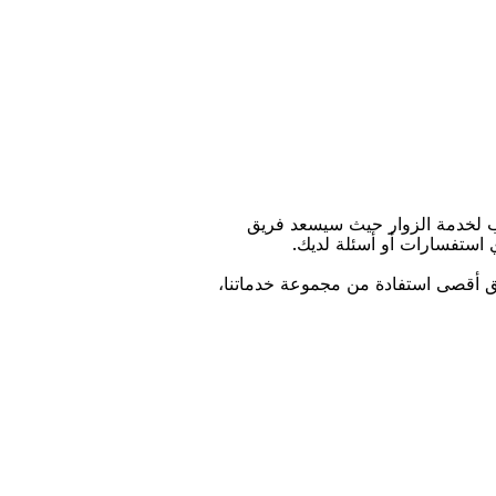
ﺐ ﻟﺨﺪﻣﺔ اﻟﺰﻭاﺭ ﺣﻴﺚ ﺳﻴﺴﻌﺪ ﻓﺮﻳﻖ
ﻱ اﺳﺘﻔﺴﺎﺭاﺕ ﺃﻭ ﺃﺳﺌﻠﺔ ﻟﺪﻳﻚ.
ﻴﻖ ﺃﻗﺼﻰ اﺳﺘﻔﺎﺩﺓ ﻣﻦ ﻣﺠﻤﻮﻋﺔ ﺧﺪﻣﺎﺗﻨﺎ،