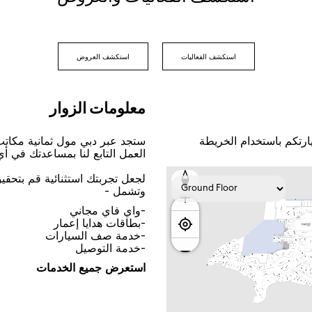
اﺳﺘﻜﺸﻒ اﻟﻔﻌﺎﻟﻴﺎﺕ
اﺳﺘﻜﺸﻒ اﻟﻌﺮﻭﺽ
ﻣﻌﻠﻮﻣﺎﺕ اﻟﺰﻭاﺭ
ﺎﺭﺗﻜﻢ ﺑﺎﺳﺘﺨﺪاﻡ اﻟﺨﺮﻳﻄﺔ
ﺳﺘﺠﺪ ﻋﺒﺮ ﺩﺑﻲ ﻣﻮﻝ ﺛﻤﺎﻧﻴﺔ ﻣﻜﺎﺗ
اﻟﻌﻤﻞ اﻟﺘﺎﺑﻊ ﻟﻨﺎ ﺑﻤﺴﺎﻋﺪﺗﻚ ﻓﻲ ﺃ
ﻟﺠﻌﻞ ﺗﺠﺮﺑﺘﻚ اﺳﺘﺜﻨﺎﺋﻴﺔ ﻗﻢ ﺑﺘﺤﻘ
ﻭﺗﺸﻤﻞ -
-ﻭاﻱ ﻓﺎﻱ ﻣﺠﺎﻧﻲ
-ﺑﻄﺎﻗﺎﺕ ﻫﺪاﻳﺎ ﺇﻋﻤﺎﺭ
-ﺧﺪﻣﺔ ﺻﻒ اﻟﺴﻴﺎﺭاﺕ
-ﺧﺪﻣﺔ اﻟﺘﻮﺻﻴﻞ
اﺳﺘﻌﺮﺽ ﺟﻤﻴﻊ اﻟﺨﺪﻣﺎﺕ