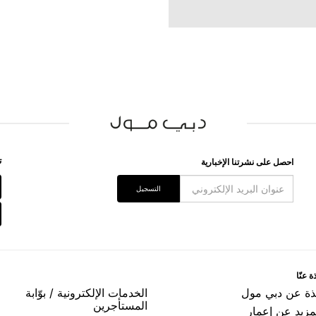
ﺗ
اﺣﺼﻞ ﻋﻠﻰ ﻧﺸﺮﺗﻨﺎ اﻹﺧﺒﺎﺭﻳﺔ
اﻟﺘﺴﺠﻴﻞ
ﺓ ﻋﻨّﺎ
ﺬﺓ ﻋﻦ ﺩﺑﻲ ﻣﻮﻝ
اﻟﺨﺪﻣﺎﺕ اﻹﻟﻜﺘﺮﻭﻧﻴﺔ / ﺑﻮّاﺑﺔ
اﻟﻤﺴﺘﺄﺟﺮﻳﻦ
مزيد عن إعمار