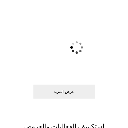
ﻋﺮﺽ اﻟﻤﺰﻳﺪ
اﺳﺘﻜﺸﻒ اﻟﻔﻌﺎﻟﻴﺎﺕ ﻭاﻟﻌﺮﻭﺽ