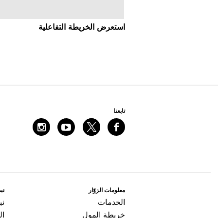
اﺳﺘﻌﺮﺽ اﻟﺨﺮﻳﻄﺔ اﻟﺘﻔﺎﻋﻠﻴﺔ
ﺗﺎﺑﻌﻨﺎ
ﻣﻌﻠﻮﻣﺎﺕ اﻟﺰﻭّاﺭ
ﻧﺒﺬ
اﻟﺨﺪﻣﺎﺕ
ﻧﺒ
ﺧﺮﻳﻄﺔ اﻟﻤﻮﻝ
ال