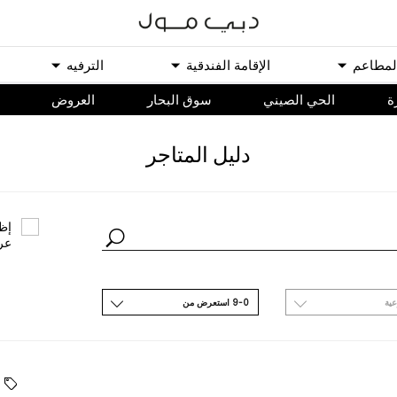
ﻟﻤﻄﺎﻋﻢ
اﻹﻗﺎﻣﺔ اﻟﻔﻨﺪﻗﻴﺔ
اﻟﺘﺮﻓﻴﻪ
ة
الحي الصيني
سوق البحار
اﻟﻌﺮﻭﺽ
ﺩﻟﻴﻞ اﻟﻤﺘﺎﺟﺮ
ﺇﻇﻬ
ﻋﺮ
ﻋﻴﺔ
9-0 اﺳﺘﻌﺮﺽ ﻣﻦ