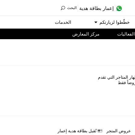
ﺇﻋﻤﺎﺭ ﺑﻄﺎﻗﺔ ﻫﺪﻳﺔ
اﻟﺒﺤﺚ
ﺧﻄّﻄﻮا ﻟﺰﻳﺎﺭﺗﻜﻢ
اﻟﺨﺪﻣﺎﺕ
اﻟﻔﻌﺎﻟﻴﺎﺕ
مركز المعارض
ﺎﺭ اﻟﻤﺘﺎﺟﺮ اﻟﺘﻲ ﺗﻘﺪﻡ
ﻭﺿﺎً ﻓﻘﻂ
ﻋﺮﻭﺽ اﻟﻤﺘﺠﺮ
ﺗُﻘﺒﻞ ﺑﻄﺎﻗﺔ ﻫﺪﻳﺔ ﺇﻋﻤﺎﺭ