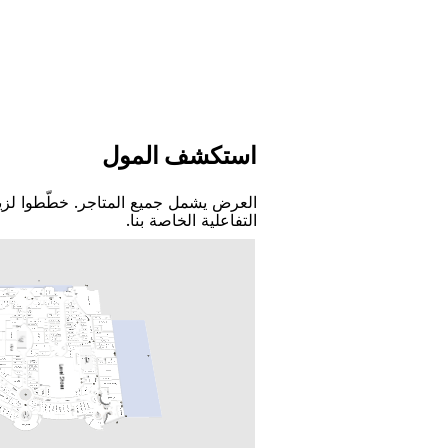
اﺳﺘﻜﺸﻒ اﻟﻤﻮﻝ
اﻟﻌﺮﺽ ﻳﺸﻤﻞ ﺟﻤﻴﻊ اﻟﻤﺘﺎﺟﺮ. ﺧﻄّﻄﻮا ﻟﺰﻳ
اﻟﺘﻔﺎﻋﻠﻴﺔ اﻟﺨﺎﺻﺔ ﺑﻨﺎ.