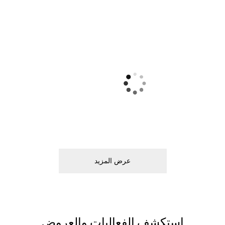
ﻋﺮﺽ اﻟﻤﺰﻳﺪ
اﺳﺘﻜﺸﻒ اﻟﻔﻌﺎﻟﻴﺎﺕ ﻭاﻟﻌﺮﻭﺽ