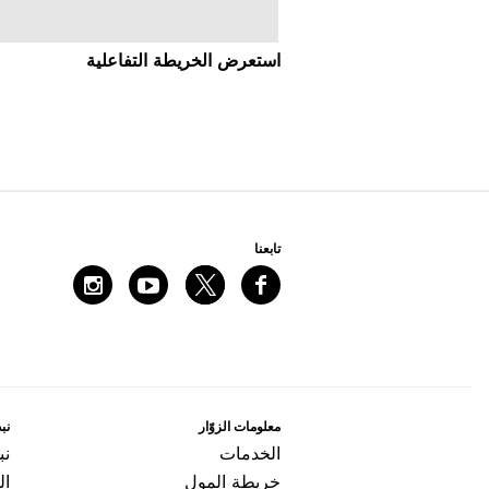
اﺳﺘﻌﺮﺽ اﻟﺨﺮﻳﻄﺔ اﻟﺘﻔﺎﻋﻠﻴﺔ
ﺗﺎﺑﻌﻨﺎ
ﻣﻌﻠﻮﻣﺎﺕ اﻟﺰﻭّاﺭ
ﻧﺒﺬ
اﻟﺨﺪﻣﺎﺕ
ﻧﺒ
ﺧﺮﻳﻄﺔ اﻟﻤﻮﻝ
ال