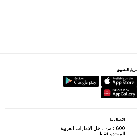
ﻨﺰﻳﻞ اﻟﺘﻄﺒﻴﻖ
اﻻﺗﺼﺎﻝ ﺑﻨﺎ
800 : ﻣﻦ ﺩاﺧﻞ اﻹﻣﺎﺭاﺕ اﻟﻌﺮﺑﻴﺔ
اﻟﻤﺘﺤﺪﺓ ﻓﻘﻂ