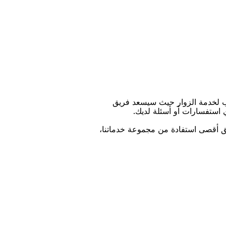
ﺐ ﻟﺨﺪﻣﺔ اﻟﺰﻭاﺭ ﺣﻴﺚ ﺳﻴﺴﻌﺪ ﻓﺮﻳﻖ
ﻱ اﺳﺘﻔﺴﺎﺭاﺕ ﺃﻭ ﺃﺳﺌﻠﺔ ﻟﺪﻳﻚ.
ﻴﻖ ﺃﻗﺼﻰ اﺳﺘﻔﺎﺩﺓ ﻣﻦ ﻣﺠﻤﻮﻋﺔ ﺧﺪﻣﺎﺗﻨﺎ،