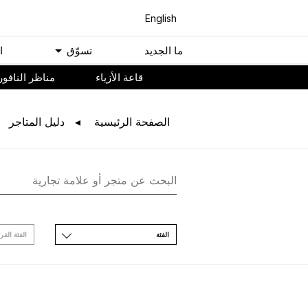
English
ﻣﺎ اﻟﺠﺪﻳﺪ
ﺗﺴﻮّﻕ
ا
ﻗﺎﻋﺔ اﻷﺯﻳﺎء
مناظر النافور
اﻟﺼﻔﺤﺔ اﻟﺮﺋﻴﺴﻴﺔ
ﺩﻟﻴﻞ اﻟﻤﺘﺎﺟﺮ
اﻟﻔﺌﺔ
اﻟﻔﺌﺔ اﻟﻔﺮ