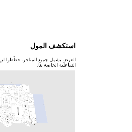
اﺳﺘﻜﺸﻒ اﻟﻤﻮﻝ
اﻟﻌﺮﺽ ﻳﺸﻤﻞ ﺟﻤﻴﻊ اﻟﻤﺘﺎﺟﺮ. ﺧﻄّﻄﻮا ﻟﺰﻳ
اﻟﺘﻔﺎﻋﻠﻴﺔ اﻟﺨﺎﺻﺔ ﺑﻨﺎ.