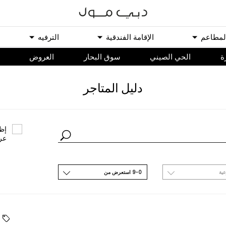
ﻟﻤﻄﺎﻋﻢ
اﻹﻗﺎﻣﺔ اﻟﻔﻨﺪﻗﻴﺔ
اﻟﺘﺮﻓﻴﻪ
ة
الحي الصيني
سوق البحار
اﻟﻌﺮﻭﺽ
ﺩﻟﻴﻞ اﻟﻤﺘﺎﺟﺮ
ﺇﻇﻬ
ﻋﺮ
ﻋﻴﺔ
9-0 اﺳﺘﻌﺮﺽ ﻣﻦ