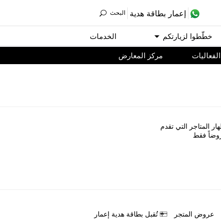
ﺇﻋﻤﺎﺭ ﺑﻄﺎﻗﺔ ﻫﺪﻳﺔ
اﻟﺒﺤﺚ
ﺧﻄّﻄﻮا ﻟﺰﻳﺎﺭﺗﻜﻢ
اﻟﺨﺪﻣﺎﺕ
اﻟﻔﻌﺎﻟﻴﺎﺕ
مركز المعارض
ﺎﺭ اﻟﻤﺘﺎﺟﺮ اﻟﺘﻲ ﺗﻘﺪﻡ
ﻭﺿﺎً ﻓﻘﻂ
ﻋﺮﻭﺽ اﻟﻤﺘﺠﺮ
ﺗُﻘﺒﻞ ﺑﻄﺎﻗﺔ ﻫﺪﻳﺔ ﺇﻋﻤﺎﺭ