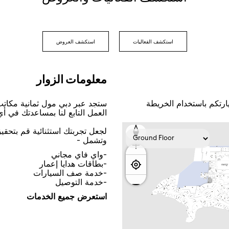
اﺳﺘﻜﺸﻒ اﻟﻔﻌﺎﻟﻴﺎﺕ
اﺳﺘﻜﺸﻒ اﻟﻌﺮﻭﺽ
ﻣﻌﻠﻮﻣﺎﺕ اﻟﺰﻭاﺭ
ﺎﺭﺗﻜﻢ ﺑﺎﺳﺘﺨﺪاﻡ اﻟﺨﺮﻳﻄﺔ
ﺳﺘﺠﺪ ﻋﺒﺮ ﺩﺑﻲ ﻣﻮﻝ ﺛﻤﺎﻧﻴﺔ ﻣﻜﺎﺗ
اﻟﻌﻤﻞ اﻟﺘﺎﺑﻊ ﻟﻨﺎ ﺑﻤﺴﺎﻋﺪﺗﻚ ﻓﻲ ﺃ
ﻟﺠﻌﻞ ﺗﺠﺮﺑﺘﻚ اﺳﺘﺜﻨﺎﺋﻴﺔ ﻗﻢ ﺑﺘﺤﻘ
ﻭﺗﺸﻤﻞ -
-ﻭاﻱ ﻓﺎﻱ ﻣﺠﺎﻧﻲ
-ﺑﻄﺎﻗﺎﺕ ﻫﺪاﻳﺎ ﺇﻋﻤﺎﺭ
-ﺧﺪﻣﺔ ﺻﻒ اﻟﺴﻴﺎﺭاﺕ
-ﺧﺪﻣﺔ اﻟﺘﻮﺻﻴﻞ
اﺳﺘﻌﺮﺽ ﺟﻤﻴﻊ اﻟﺨﺪﻣﺎﺕ