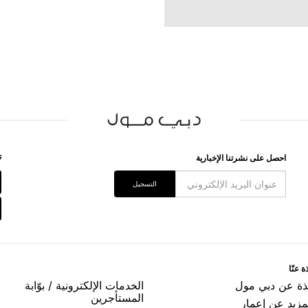
ﺗ
اﺣﺼﻞ ﻋﻠﻰ ﻧﺸﺮﺗﻨﺎ اﻹﺧﺒﺎﺭﻳﺔ
اﻟﺘﺴﺠﻴﻞ
ﺓ ﻋﻨّﺎ
ﺬﺓ ﻋﻦ ﺩﺑﻲ ﻣﻮﻝ
اﻟﺨﺪﻣﺎﺕ اﻹﻟﻜﺘﺮﻭﻧﻴﺔ / ﺑﻮّاﺑﺔ
اﻟﻤﺴﺘﺄﺟﺮﻳﻦ
مزيد عن إعمار