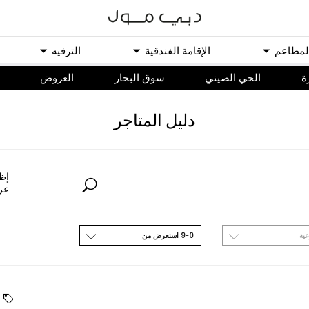
ﻟﻤﻄﺎﻋﻢ
اﻹﻗﺎﻣﺔ اﻟﻔﻨﺪﻗﻴﺔ
اﻟﺘﺮﻓﻴﻪ
ة
الحي الصيني
سوق البحار
اﻟﻌﺮﻭﺽ
ﺩﻟﻴﻞ اﻟﻤﺘﺎﺟﺮ
ﺇﻇﻬ
ﻋﺮ
ﻋﻴﺔ
9-0 اﺳﺘﻌﺮﺽ ﻣﻦ