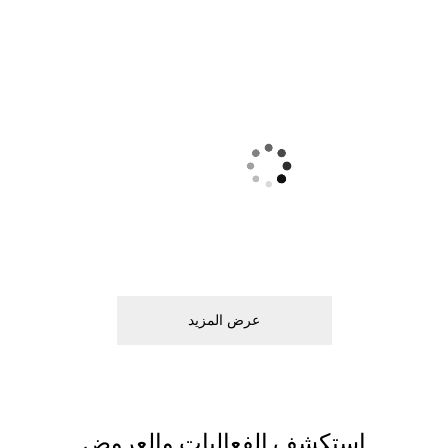
ﻋﺮﺽ اﻟﻤﺰﻳﺪ
اﺳﺘﻜﺸﻒ اﻟﻔﻌﺎﻟﻴﺎﺕ ﻭاﻟﻌﺮﻭﺽ