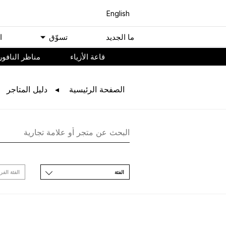
English
ﻣﺎ اﻟﺠﺪﻳﺪ
ﺗﺴﻮّﻕ
ا
ﻗﺎﻋﺔ اﻷﺯﻳﺎء
مناظر النافور
اﻟﺼﻔﺤﺔ اﻟﺮﺋﻴﺴﻴﺔ
ﺩﻟﻴﻞ اﻟﻤﺘﺎﺟﺮ
اﻟﻔﺌﺔ
اﻟﻔﺌﺔ اﻟﻔﺮ