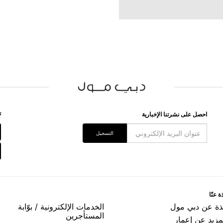
ﺗ
اﺣﺼﻞ ﻋﻠﻰ ﻧﺸﺮﺗﻨﺎ اﻹﺧﺒﺎﺭﻳﺔ
اﻟﺘﺴﺠﻴﻞ
ﺓ ﻋﻨّﺎ
ﺬﺓ ﻋﻦ ﺩﺑﻲ ﻣﻮﻝ
اﻟﺨﺪﻣﺎﺕ اﻹﻟﻜﺘﺮﻭﻧﻴﺔ / ﺑﻮّاﺑﺔ
اﻟﻤﺴﺘﺄﺟﺮﻳﻦ
مزيد عن إعمار