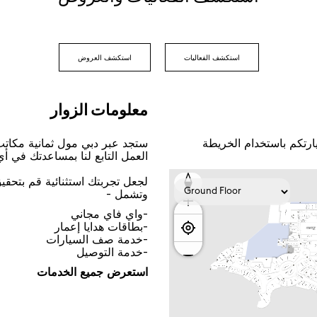
اﺳﺘﻜﺸﻒ اﻟﻔﻌﺎﻟﻴﺎﺕ
اﺳﺘﻜﺸﻒ اﻟﻌﺮﻭﺽ
ﻣﻌﻠﻮﻣﺎﺕ اﻟﺰﻭاﺭ
ﺎﺭﺗﻜﻢ ﺑﺎﺳﺘﺨﺪاﻡ اﻟﺨﺮﻳﻄﺔ
ﺳﺘﺠﺪ ﻋﺒﺮ ﺩﺑﻲ ﻣﻮﻝ ﺛﻤﺎﻧﻴﺔ ﻣﻜﺎﺗ
اﻟﻌﻤﻞ اﻟﺘﺎﺑﻊ ﻟﻨﺎ ﺑﻤﺴﺎﻋﺪﺗﻚ ﻓﻲ ﺃ
ﻟﺠﻌﻞ ﺗﺠﺮﺑﺘﻚ اﺳﺘﺜﻨﺎﺋﻴﺔ ﻗﻢ ﺑﺘﺤﻘ
ﻭﺗﺸﻤﻞ -
-ﻭاﻱ ﻓﺎﻱ ﻣﺠﺎﻧﻲ
-ﺑﻄﺎﻗﺎﺕ ﻫﺪاﻳﺎ ﺇﻋﻤﺎﺭ
-ﺧﺪﻣﺔ ﺻﻒ اﻟﺴﻴﺎﺭاﺕ
-ﺧﺪﻣﺔ اﻟﺘﻮﺻﻴﻞ
اﺳﺘﻌﺮﺽ ﺟﻤﻴﻊ اﻟﺨﺪﻣﺎﺕ