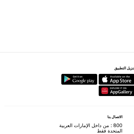
ﻨﺰﻳﻞ اﻟﺘﻄﺒﻴﻖ
اﻻﺗﺼﺎﻝ ﺑﻨﺎ
800 : ﻣﻦ ﺩاﺧﻞ اﻹﻣﺎﺭاﺕ اﻟﻌﺮﺑﻴﺔ
اﻟﻤﺘﺤﺪﺓ ﻓﻘﻂ