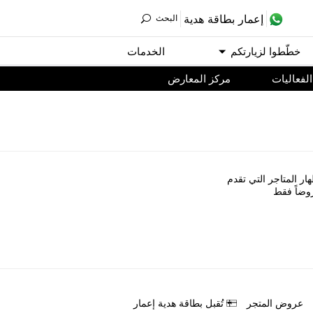
ﺇﻋﻤﺎﺭ ﺑﻄﺎﻗﺔ ﻫﺪﻳﺔ
اﻟﺒﺤﺚ
ﺧﻄّﻄﻮا ﻟﺰﻳﺎﺭﺗﻜﻢ
اﻟﺨﺪﻣﺎﺕ
اﻟﻔﻌﺎﻟﻴﺎﺕ
مركز المعارض
ﺎﺭ اﻟﻤﺘﺎﺟﺮ اﻟﺘﻲ ﺗﻘﺪﻡ
ﻭﺿﺎً ﻓﻘﻂ
ﻋﺮﻭﺽ اﻟﻤﺘﺠﺮ
ﺗُﻘﺒﻞ ﺑﻄﺎﻗﺔ ﻫﺪﻳﺔ ﺇﻋﻤﺎﺭ