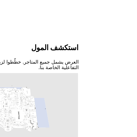
اﺳﺘﻜﺸﻒ اﻟﻤﻮﻝ
اﻟﻌﺮﺽ ﻳﺸﻤﻞ ﺟﻤﻴﻊ اﻟﻤﺘﺎﺟﺮ. ﺧﻄّﻄﻮا ﻟﺰﻳ
اﻟﺘﻔﺎﻋﻠﻴﺔ اﻟﺨﺎﺻﺔ ﺑﻨﺎ.