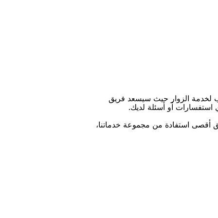
ﺐ ﻟﺨﺪﻣﺔ اﻟﺰﻭاﺭ ﺣﻴﺚ ﺳﻴﺴﻌﺪ ﻓﺮﻳﻖ
ﻱ اﺳﺘﻔﺴﺎﺭاﺕ ﺃﻭ ﺃﺳﺌﻠﺔ ﻟﺪﻳﻚ.
ﻴﻖ ﺃﻗﺼﻰ اﺳﺘﻔﺎﺩﺓ ﻣﻦ ﻣﺠﻤﻮﻋﺔ ﺧﺪﻣﺎﺗﻨﺎ،