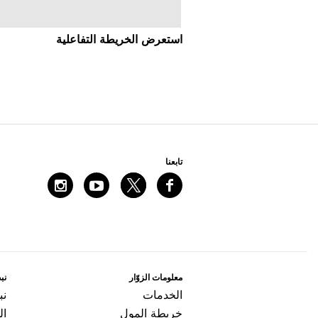
اﺳﺘﻌﺮﺽ اﻟﺨﺮﻳﻄﺔ اﻟﺘﻔﺎﻋﻠﻴﺔ
ﺗﺎﺑﻌﻨﺎ
ﻣﻌﻠﻮﻣﺎﺕ اﻟﺰﻭّاﺭ
ﻧﺒﺬ
اﻟﺨﺪﻣﺎﺕ
ﻧﺒ
ﺧﺮﻳﻄﺔ اﻟﻤﻮﻝ
ال