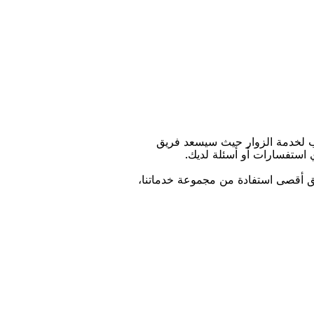
ﺐ ﻟﺨﺪﻣﺔ اﻟﺰﻭاﺭ ﺣﻴﺚ ﺳﻴﺴﻌﺪ ﻓﺮﻳﻖ
ﻱ اﺳﺘﻔﺴﺎﺭاﺕ ﺃﻭ ﺃﺳﺌﻠﺔ ﻟﺪﻳﻚ.
ﻴﻖ ﺃﻗﺼﻰ اﺳﺘﻔﺎﺩﺓ ﻣﻦ ﻣﺠﻤﻮﻋﺔ ﺧﺪﻣﺎﺗﻨﺎ،