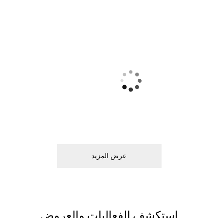
ﻋﺮﺽ اﻟﻤﺰﻳﺪ
اﺳﺘﻜﺸﻒ اﻟﻔﻌﺎﻟﻴﺎﺕ ﻭاﻟﻌﺮﻭﺽ