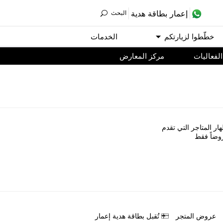
ﺇﻋﻤﺎﺭ ﺑﻄﺎﻗﺔ ﻫﺪﻳﺔ
اﻟﺒﺤﺚ
ﺧﻄّﻄﻮا ﻟﺰﻳﺎﺭﺗﻜﻢ
اﻟﺨﺪﻣﺎﺕ
اﻟﻔﻌﺎﻟﻴﺎﺕ
مركز المعارض
ﺎﺭ اﻟﻤﺘﺎﺟﺮ اﻟﺘﻲ ﺗﻘﺪﻡ
ﻭﺿﺎً ﻓﻘﻂ
ﻋﺮﻭﺽ اﻟﻤﺘﺠﺮ
ﺗُﻘﺒﻞ ﺑﻄﺎﻗﺔ ﻫﺪﻳﺔ ﺇﻋﻤﺎﺭ