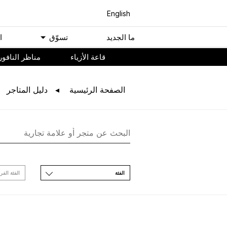
English
ﻣﺎ اﻟﺠﺪﻳﺪ
ﺗﺴﻮّﻕ
ا
ﻗﺎﻋﺔ اﻷﺯﻳﺎء
مناظر النافور
اﻟﺼﻔﺤﺔ اﻟﺮﺋﻴﺴﻴﺔ
ﺩﻟﻴﻞ اﻟﻤﺘﺎﺟﺮ
اﻟﻔﺌﺔ
اﻟﻔﺌﺔ اﻟﻔﺮ