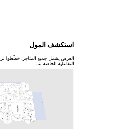
اﺳﺘﻜﺸﻒ اﻟﻤﻮﻝ
اﻟﻌﺮﺽ ﻳﺸﻤﻞ ﺟﻤﻴﻊ اﻟﻤﺘﺎﺟﺮ. ﺧﻄّﻄﻮا ﻟﺰﻳ
اﻟﺘﻔﺎﻋﻠﻴﺔ اﻟﺨﺎﺻﺔ ﺑﻨﺎ.