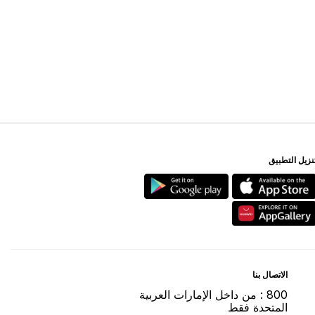
ﻨﺰﻳﻞ اﻟﺘﻄﺒﻴﻖ
اﻻﺗﺼﺎﻝ ﺑﻨﺎ
800 : ﻣﻦ ﺩاﺧﻞ اﻹﻣﺎﺭاﺕ اﻟﻌﺮﺑﻴﺔ
اﻟﻤﺘﺤﺪﺓ ﻓﻘﻂ