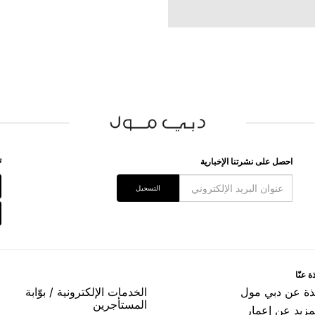
ﺗ
اﺣﺼﻞ ﻋﻠﻰ ﻧﺸﺮﺗﻨﺎ اﻹﺧﺒﺎﺭﻳﺔ
اﻟﺘﺴﺠﻴﻞ
ﺓ ﻋﻨّﺎ
ﺬﺓ ﻋﻦ ﺩﺑﻲ ﻣﻮﻝ
اﻟﺨﺪﻣﺎﺕ اﻹﻟﻜﺘﺮﻭﻧﻴﺔ / ﺑﻮّاﺑﺔ
اﻟﻤﺴﺘﺄﺟﺮﻳﻦ
مزيد عن إعمار