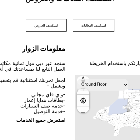
اﺳﺘﻜﺸﻒ اﻟﻔﻌﺎﻟﻴﺎﺕ
اﺳﺘﻜﺸﻒ اﻟﻌﺮﻭﺽ
ﻣﻌﻠﻮﻣﺎﺕ اﻟﺰﻭاﺭ
ﺎﺭﺗﻜﻢ ﺑﺎﺳﺘﺨﺪاﻡ اﻟﺨﺮﻳﻄﺔ
ﺳﺘﺠﺪ ﻋﺒﺮ ﺩﺑﻲ ﻣﻮﻝ ﺛﻤﺎﻧﻴﺔ ﻣﻜﺎﺗ
اﻟﻌﻤﻞ اﻟﺘﺎﺑﻊ ﻟﻨﺎ ﺑﻤﺴﺎﻋﺪﺗﻚ ﻓﻲ ﺃ
ﻟﺠﻌﻞ ﺗﺠﺮﺑﺘﻚ اﺳﺘﺜﻨﺎﺋﻴﺔ ﻗﻢ ﺑﺘﺤﻘ
ﻭﺗﺸﻤﻞ -
-ﻭاﻱ ﻓﺎﻱ ﻣﺠﺎﻧﻲ
-ﺑﻄﺎﻗﺎﺕ ﻫﺪاﻳﺎ ﺇﻋﻤﺎﺭ
-ﺧﺪﻣﺔ ﺻﻒ اﻟﺴﻴﺎﺭاﺕ
-ﺧﺪﻣﺔ اﻟﺘﻮﺻﻴﻞ
اﺳﺘﻌﺮﺽ ﺟﻤﻴﻊ اﻟﺨﺪﻣﺎﺕ