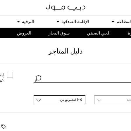
ﻟﻤﻄﺎﻋﻢ
اﻹﻗﺎﻣﺔ اﻟﻔﻨﺪﻗﻴﺔ
اﻟﺘﺮﻓﻴﻪ
ة
الحي الصيني
سوق البحار
اﻟﻌﺮﻭﺽ
ﺩﻟﻴﻞ اﻟﻤﺘﺎﺟﺮ
ﺇﻇﻬ
ﻋﺮ
ﻋﻴﺔ
9-0 اﺳﺘﻌﺮﺽ ﻣﻦ