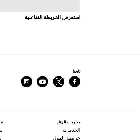
اﺳﺘﻌﺮﺽ اﻟﺨﺮﻳﻄﺔ اﻟﺘﻔﺎﻋﻠﻴﺔ
ﺗﺎﺑﻌﻨﺎ
ﻣﻌﻠﻮﻣﺎﺕ اﻟﺰﻭّاﺭ
ﻧﺒﺬ
اﻟﺨﺪﻣﺎﺕ
ﻧﺒ
ﺧﺮﻳﻄﺔ اﻟﻤﻮﻝ
ال