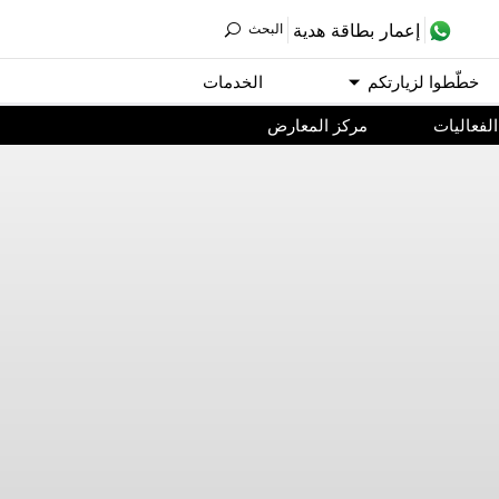
ﺇﻋﻤﺎﺭ ﺑﻄﺎﻗﺔ ﻫﺪﻳﺔ
اﻟﺒﺤﺚ
ﺧﻄّﻄﻮا ﻟﺰﻳﺎﺭﺗﻜﻢ
اﻟﺨﺪﻣﺎﺕ
اﻟﻔﻌﺎﻟﻴﺎﺕ
مركز المعارض