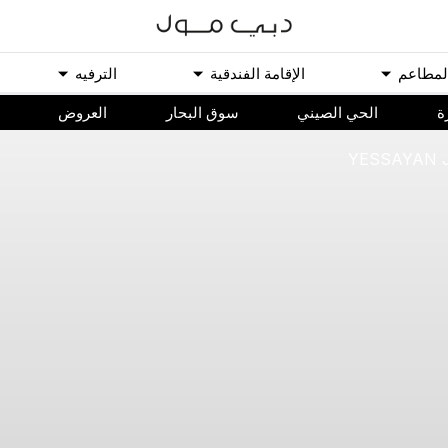
ﻟﻤﻄﺎﻋﻢ
اﻹﻗﺎﻣﺔ اﻟﻔﻨﺪﻗﻴﺔ
اﻟﺘﺮﻓﻴﻪ
ة
الحي الصيني
سوق البحار
اﻟﻌﺮﻭﺽ
YESSAYAN 