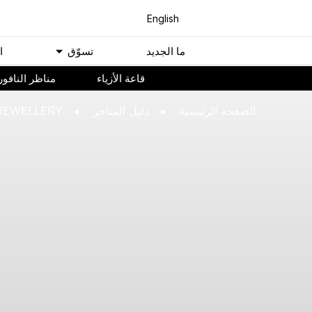
English
ﻣﺎ اﻟﺠﺪﻳﺪ
ﺗﺴﻮّﻕ
ا
ﻗﺎﻋﺔ اﻷﺯﻳﺎء
مناظر النافور
اﻟﺼﻔﺤﺔ اﻟﺮﺋﻴﺴﻴﺔ
ﺩﻟﻴﻞ اﻟﻤﺘﺎﺟﺮ
JEWELLERY