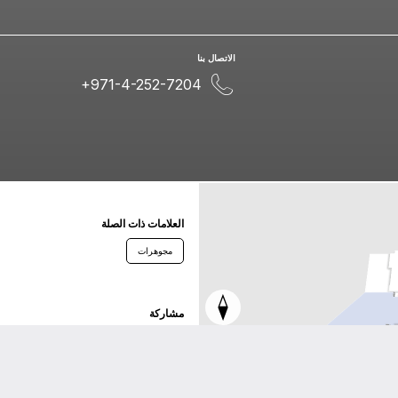
اﻻﺗﺼﺎﻝ ﺑﻨﺎ
+971-4-252-7204
اﻟﻌﻼﻣﺎﺕ ﺫاﺕ اﻟﺼﻠﺔ
مجوهرات
ﻣﺸﺎﺭﻛﺔ
ﺗﻮﻳﺘﺮ
ﻓﻴﺴﺒﻮﻙ