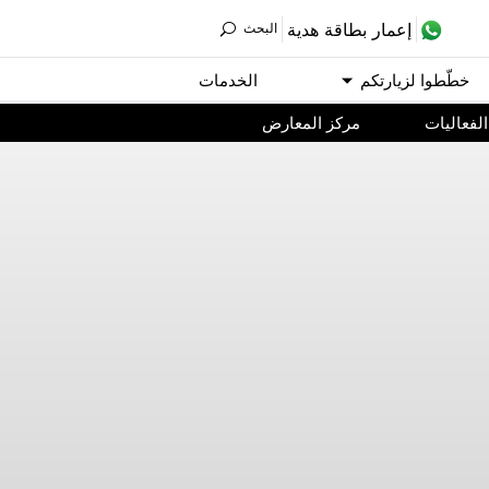
ﺇﻋﻤﺎﺭ ﺑﻄﺎﻗﺔ ﻫﺪﻳﺔ
اﻟﺒﺤﺚ
ﺧﻄّﻄﻮا ﻟﺰﻳﺎﺭﺗﻜﻢ
اﻟﺨﺪﻣﺎﺕ
اﻟﻔﻌﺎﻟﻴﺎﺕ
مركز المعارض