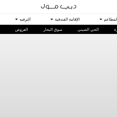
ﻟﻤﻄﺎﻋﻢ
اﻹﻗﺎﻣﺔ اﻟﻔﻨﺪﻗﻴﺔ
اﻟﺘﺮﻓﻴﻪ
ة
الحي الصيني
سوق البحار
اﻟﻌﺮﻭﺽ