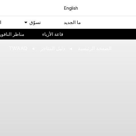
English
ﻣﺎ اﻟﺠﺪﻳﺪ
ﺗﺴﻮّﻕ
ا
ﻗﺎﻋﺔ اﻷﺯﻳﺎء
مناظر النافور
اﻟﺼﻔﺤﺔ اﻟﺮﺋﻴﺴﻴﺔ
ﺩﻟﻴﻞ اﻟﻤﺘﺎﺟﺮ
TWAAQ