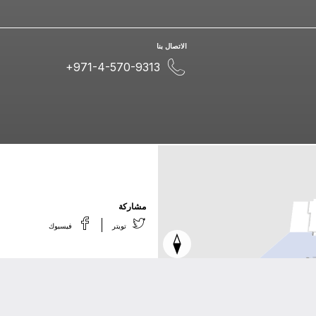
اﻻﺗﺼﺎﻝ ﺑﻨﺎ
+971-4-570-9313
ﻣﺸﺎﺭﻛﺔ
ﺗﻮﻳﺘﺮ
ﻓﻴﺴﺒﻮﻙ