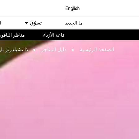
English
ﻣﺎ اﻟﺠﺪﻳﺪ
ﺗﺴﻮّﻕ
ا
ﻗﺎﻋﺔ اﻷﺯﻳﺎء
مناظر النافور
اﻟﺼﻔﺤﺔ اﻟﺮﺋﻴﺴﻴﺔ
ﺩﻟﻴﻞ اﻟﻤﺘﺎﺟﺮ
ذا تشيلدرنز ب