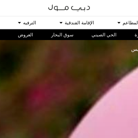
ﻟﻤﻄﺎﻋﻢ
اﻹﻗﺎﻣﺔ اﻟﻔﻨﺪﻗﻴﺔ
اﻟﺘﺮﻓﻴﻪ
ة
الحي الصيني
سوق البحار
اﻟﻌﺮﻭﺽ
ليس