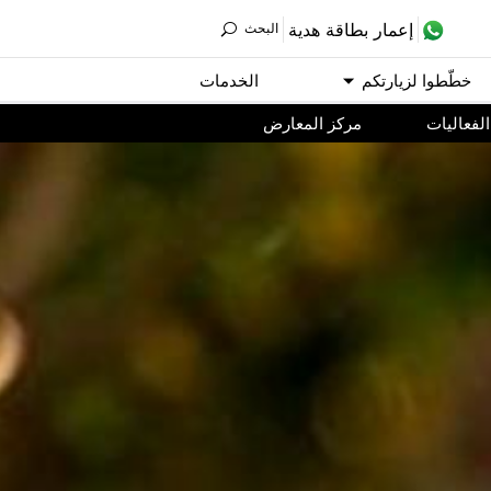
ﺇﻋﻤﺎﺭ ﺑﻄﺎﻗﺔ ﻫﺪﻳﺔ
اﻟﺒﺤﺚ
ﺧﻄّﻄﻮا ﻟﺰﻳﺎﺭﺗﻜﻢ
اﻟﺨﺪﻣﺎﺕ
اﻟﻔﻌﺎﻟﻴﺎﺕ
مركز المعارض