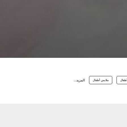
اﻟﻤﺰﻳﺪ...
أطفال
ملابس أطفال