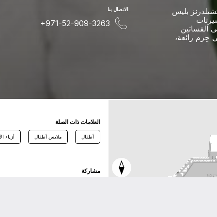
تشيلدرنز بليس
اﻻﺗﺼﺎﻝ ﺑﻨﺎ
شيرتات
+971-52-909-3263
ى الفساتين
 حِزم رائعة،
اﻟﻌﻼﻣﺎﺕ ﺫاﺕ اﻟﺼﻠﺔ
أطفال
ملابس أطفال
أزياء ال
ﻣﺸﺎﺭﻛﺔ
ﺗﻮﻳﺘﺮ
ﻓﻴﺴﺒﻮﻙ