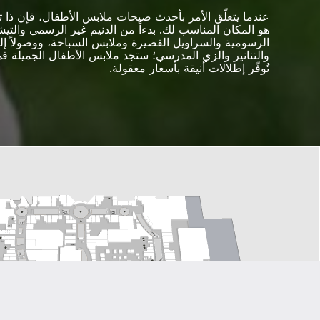
عندما يتعلّق الأمر بأحدث صيحات ملابس الأطفال، فإن ذا 
هو المكان المناسب لك. بدءاً من الدنيم غير الرسمي والتي
الرسومية والسراويل القصيرة وملابس السباحة، ووصولاً إل
والتنانير والزي المدرسي؛ ستجد ملابس الأطفال الجميلة في
تُوفّر إطلالات أنيقة بأسعار معقولة.