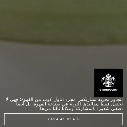
تتجاوز تجربة ستاربكس مجرد تناول كوب من القهوة: فهي لا
تحتفل فقط بتقاليدها الثرية في صناعة القهوة، بل أيضاً
تضفي شعوراً بالمشاركة ومكاناً ثالثاً مريحاً.
+971-4-419-0194