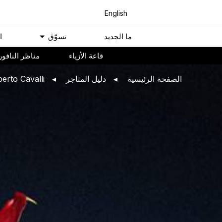
English
ﻣﺎ اﻟﺠﺪﻳﺪ
ﺗﺴﻮّﻕ
ا
ﻗﺎﻋﺔ اﻷﺯﻳﺎء
مناظر النافور
اﻟﺼﻔﺤﺔ اﻟﺮﺋﻴﺴﻴﺔ
ﺩﻟﻴﻞ اﻟﻤﺘﺎﺟﺮ
erto Cavalli