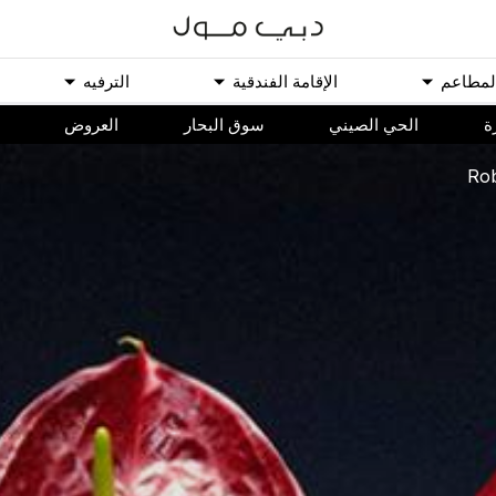
ﻟﻤﻄﺎﻋﻢ
اﻹﻗﺎﻣﺔ اﻟﻔﻨﺪﻗﻴﺔ
اﻟﺘﺮﻓﻴﻪ
ة
الحي الصيني
سوق البحار
اﻟﻌﺮﻭﺽ
Rob