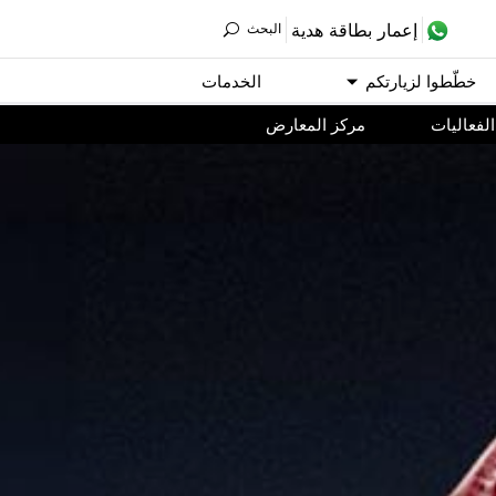
ﺇﻋﻤﺎﺭ ﺑﻄﺎﻗﺔ ﻫﺪﻳﺔ
اﻟﺒﺤﺚ
ﺧﻄّﻄﻮا ﻟﺰﻳﺎﺭﺗﻜﻢ
اﻟﺨﺪﻣﺎﺕ
اﻟﻔﻌﺎﻟﻴﺎﺕ
مركز المعارض