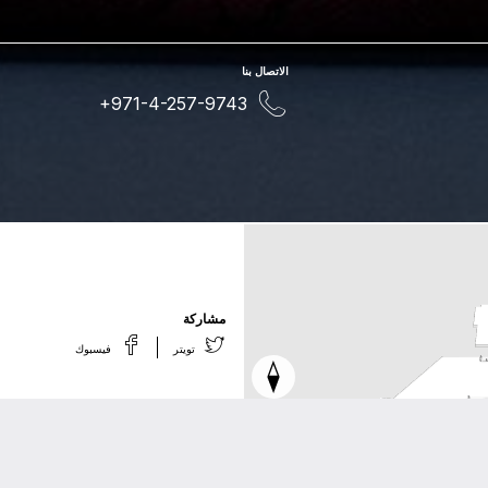
اﻻﺗﺼﺎﻝ ﺑﻨﺎ
+971-4-257-9743
ﻣﺸﺎﺭﻛﺔ
ﺗﻮﻳﺘﺮ
ﻓﻴﺴﺒﻮﻙ