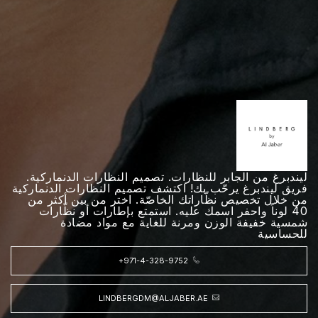
ليندبرغ من الجابر للنظارات. تصميم النظارات الدنماركية.
فريق ليندبرغ يرحّب بك! اكتشف تصميم النظارات الدنماركية
من خلال تخصيص نظّاراتك الخاصّة. اختر من بين أكثر من
40 لوناً واحفر اسمك عليه. استمتع بإطارات أو نظّارات
شمسية خفيفة الوزن ومرنة للغاية مع مواد مضادة
للحساسية
+971-4-328-9752
LINDBERGDM@ALJABER.AE