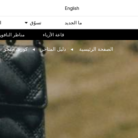
English
ﻣﺎ اﻟﺠﺪﻳﺪ
ﺗﺴﻮّﻕ
ا
ﻗﺎﻋﺔ اﻷﺯﻳﺎء
مناظر النافور
اﻟﺼﻔﺤﺔ اﻟﺮﺋﻴﺴﻴﺔ
ﺩﻟﻴﻞ اﻟﻤﺘﺎﺟﺮ
كورت جيجر