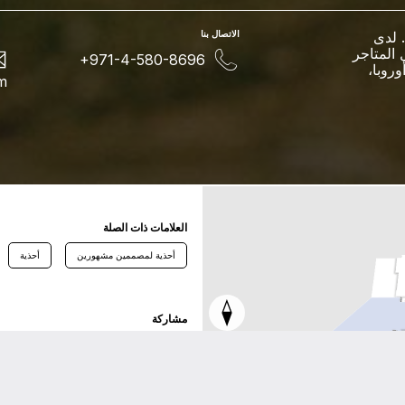
 لدى
اﻻﺗﺼﺎﻝ ﺑﻨﺎ
 530 امتيازاً داخل المتاجر
+971-4-580-8696
وروبا،
m
اﻟﻌﻼﻣﺎﺕ ﺫاﺕ اﻟﺼﻠﺔ
أحذية لمصممين مشهورين
أحذية
ﻣﺸﺎﺭﻛﺔ
ﺗﻮﻳﺘﺮ
ﻓﻴﺴﺒﻮﻙ