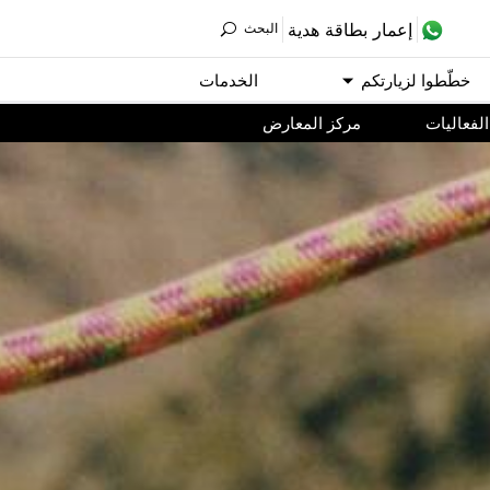
ﺇﻋﻤﺎﺭ ﺑﻄﺎﻗﺔ ﻫﺪﻳﺔ
اﻟﺒﺤﺚ
ﺧﻄّﻄﻮا ﻟﺰﻳﺎﺭﺗﻜﻢ
اﻟﺨﺪﻣﺎﺕ
اﻟﻔﻌﺎﻟﻴﺎﺕ
مركز المعارض