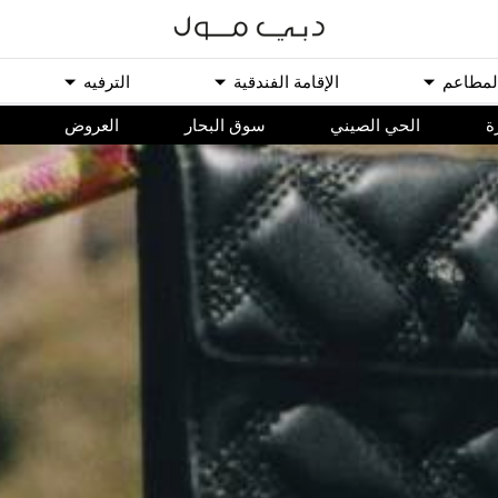
ﻟﻤﻄﺎﻋﻢ
اﻹﻗﺎﻣﺔ اﻟﻔﻨﺪﻗﻴﺔ
اﻟﺘﺮﻓﻴﻪ
ة
الحي الصيني
سوق البحار
اﻟﻌﺮﻭﺽ