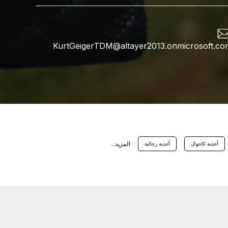
KurtGeigerTDM@altayer2013.onmicrosoft.co
اﻟﻤﺰﻳﺪ...
أحذية كاجوال
أحذية رجالية