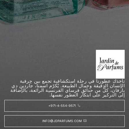
تأخذك عطورنا في رحلة استكشافية تجمع بين حِرفية
الإنسان الدقيقة وجمال الطبيعة. يُكرّم اسمنا، جاردين دي
بارفان، كلّ من حدائق فرساي الفرنسية الرائعة، بالإضافة
إلى التركيز على ابتكار العطور نفسها.
+971-4-554-9571
INFO@JDPARFUMS.COM