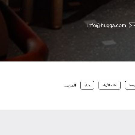
info@huqqa.com
اﻟﻤﺰﻳﺪ...
وسط
قاعة الأزياء
هدايا