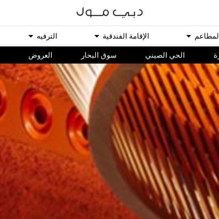
ﻟﻤﻄﺎﻋﻢ
اﻹﻗﺎﻣﺔ اﻟﻔﻨﺪﻗﻴﺔ
اﻟﺘﺮﻓﻴﻪ
ة
الحي الصيني
سوق البحار
اﻟﻌﺮﻭﺽ