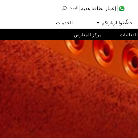
ﺇﻋﻤﺎﺭ ﺑﻄﺎﻗﺔ ﻫﺪﻳﺔ
اﻟﺒﺤﺚ
ﺧﻄّﻄﻮا ﻟﺰﻳﺎﺭﺗﻜﻢ
اﻟﺨﺪﻣﺎﺕ
اﻟﻔﻌﺎﻟﻴﺎﺕ
مركز المعارض