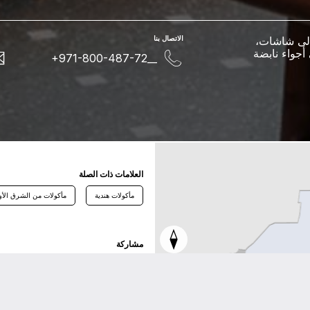
 إلى شاشات،
اﻻﺗﺼﺎﻝ ﺑﻨﺎ
 أجواء نابضة
+971-800-487-72__
اﻟﻌﻼﻣﺎﺕ ﺫاﺕ اﻟﺼﻠﺔ
مأكولات هندية
مأكولات من الشرق الأ
ﻣﺸﺎﺭﻛﺔ
ﺗﻮﻳﺘﺮ
ﻓﻴﺴﺒﻮﻙ