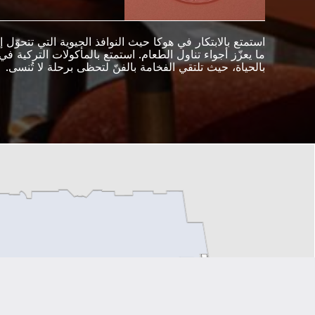
استمتع بالابتكار في هوكا حيث النوافذ الحيوية التي تتحوّل
ما يعزّز أجواء تناول الطعام. استمتع بالمأكولات التركية في
بالحياة، حيث تلتقي الفخامة بالفنّ لتحظى برحلة لا تُنسى.