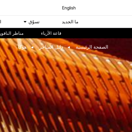
English
ﻣﺎ اﻟﺠﺪﻳﺪ
ﺗﺴﻮّﻕ
ا
ﻗﺎﻋﺔ اﻷﺯﻳﺎء
مناظر النافور
اﻟﺼﻔﺤﺔ اﻟﺮﺋﻴﺴﻴﺔ
ﺩﻟﻴﻞ اﻟﻤﺘﺎﺟﺮ
هوكا