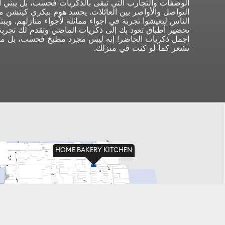
الوصفات والتجارب التي تبقى بالذكريات فحسب، بل يبني أ
التواصل والأواصر بين العائلات. يجسد هوم بيكري كيتشن مكان
الناس ليعيشوا تجربة في أجواء مماثلة لأجواء منازلهم. ويبتك
تحضير أطباق تعود بك إلى ذكريات الماضي وتقدم لك تجربة
أجمل ذكريات الحاضر! إنه ليس مجرد مطبخ فحسب، بل مك
تشعر كما لو كنت في منزلك.