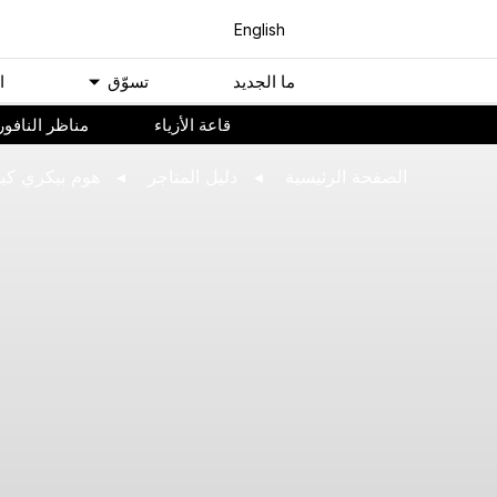
English
ﻣﺎ اﻟﺠﺪﻳﺪ
ﺗﺴﻮّﻕ
ا
ﻗﺎﻋﺔ اﻷﺯﻳﺎء
مناظر النافور
اﻟﺼﻔﺤﺔ اﻟﺮﺋﻴﺴﻴﺔ
ﺩﻟﻴﻞ اﻟﻤﺘﺎﺟﺮ
هوم بيكري كي