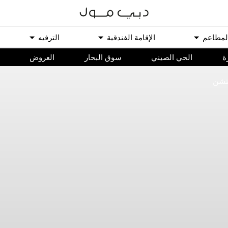
ﻟﻤﻄﺎﻋﻢ
اﻹﻗﺎﻣﺔ اﻟﻔﻨﺪﻗﻴﺔ
اﻟﺘﺮﻓﻴﻪ
ة
الحي الصيني
سوق البحار
اﻟﻌﺮﻭﺽ
تشن