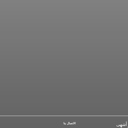
 أشهى
اﻻﺗﺼﺎﻝ ﺑﻨﺎ