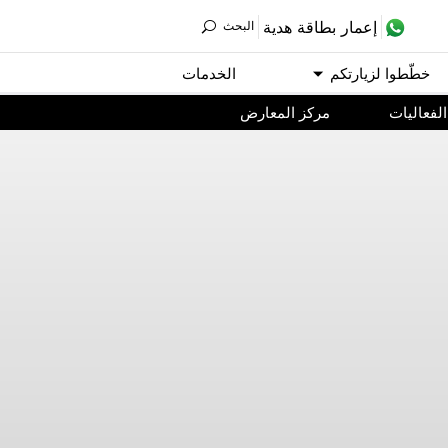
ﺇﻋﻤﺎﺭ ﺑﻄﺎﻗﺔ ﻫﺪﻳﺔ
اﻟﺒﺤﺚ
ﺧﻄّﻄﻮا ﻟﺰﻳﺎﺭﺗﻜﻢ
اﻟﺨﺪﻣﺎﺕ
اﻟﻔﻌﺎﻟﻴﺎﺕ
مركز المعارض