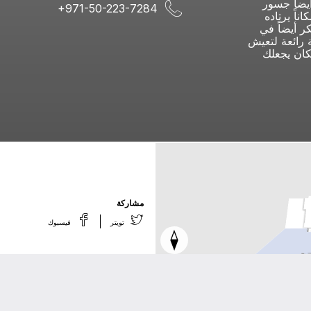
يضاً جسور
+971-50-223-7284
اً يرتاده
ر أيضاً في
 رائعة لتعيش
ان يجعلك
ﻣﺸﺎﺭﻛﺔ
ﺗﻮﻳﺘﺮ
ﻓﻴﺴﺒﻮﻙ