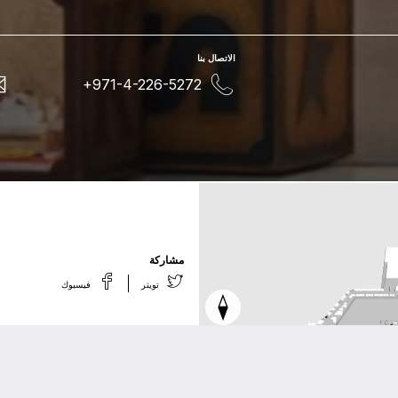
اﻻﺗﺼﺎﻝ ﺑﻨﺎ
+971-4-226-5272
ﻣﺸﺎﺭﻛﺔ
ﺗﻮﻳﺘﺮ
ﻓﻴﺴﺒﻮﻙ