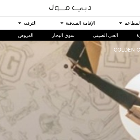
ﻟﻤﻄﺎﻋﻢ
اﻹﻗﺎﻣﺔ اﻟﻔﻨﺪﻗﻴﺔ
اﻟﺘﺮﻓﻴﻪ
ة
الحي الصيني
سوق البحار
اﻟﻌﺮﻭﺽ
GOLDEN G