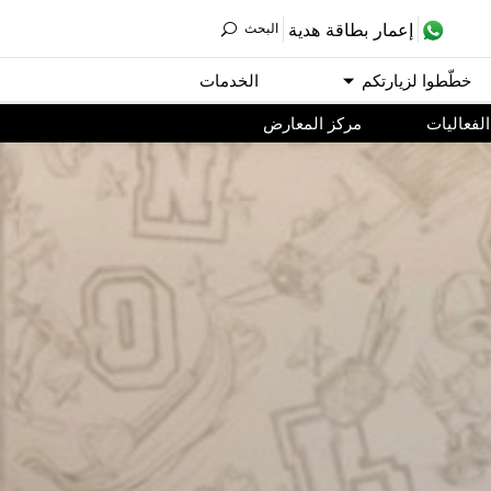
ﺇﻋﻤﺎﺭ ﺑﻄﺎﻗﺔ ﻫﺪﻳﺔ
اﻟﺒﺤﺚ
ﺧﻄّﻄﻮا ﻟﺰﻳﺎﺭﺗﻜﻢ
اﻟﺨﺪﻣﺎﺕ
اﻟﻔﻌﺎﻟﻴﺎﺕ
مركز المعارض