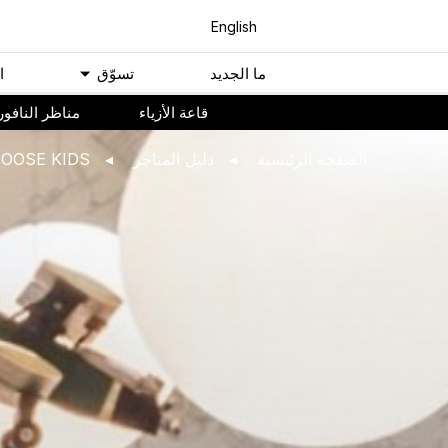
English
ﻣﺎ اﻟﺠﺪﻳﺪ
ﺗﺴﻮّﻕ
ا
ﻗﺎﻋﺔ اﻷﺯﻳﺎء
مناظر النافور
اﻟﺼﻔﺤﺔ اﻟﺮﺋﻴﺴﻴﺔ
ﺩﻟﻴﻞ اﻟﻤﺘﺎﺟﺮ
OOSE KIDS