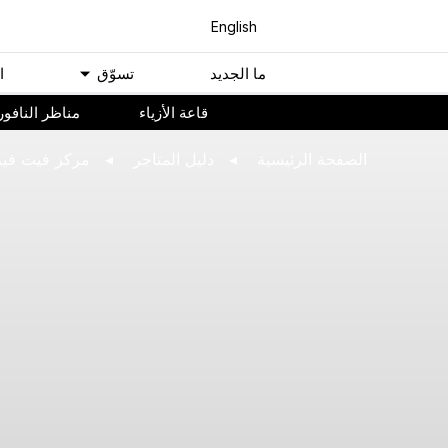
English
ﻣﺎ اﻟﺠﺪﻳﺪ
ﺗﺴﻮّﻕ
ا
ﻗﺎﻋﺔ اﻷﺯﻳﺎء
مناظر النافور
اﻟﺼﻔﺤﺔ اﻟﺮﺋﻴﺴﻴﺔ
ﺩﻟﻴﻞ اﻟﻤﺘﺎﺟﺮ
مركز فيت فيرس