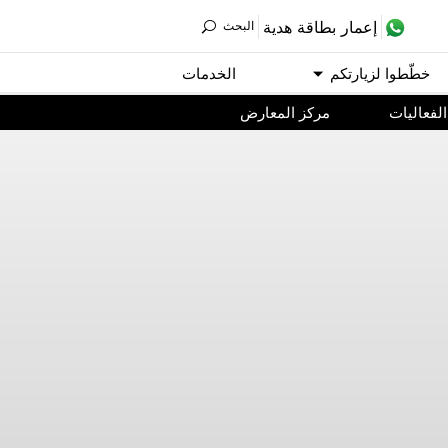
ﺇﻋﻤﺎﺭ ﺑﻄﺎﻗﺔ ﻫﺪﻳﺔ
اﻟﺒﺤﺚ
ﺧﻄّﻄﻮا ﻟﺰﻳﺎﺭﺗﻜﻢ
اﻟﺨﺪﻣﺎﺕ
اﻟﻔﻌﺎﻟﻴﺎﺕ
مركز المعارض