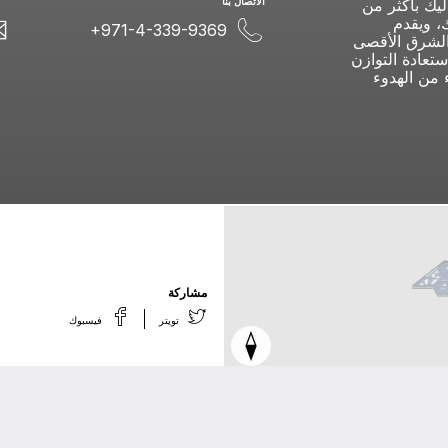
ليك بأكثر من
اﻻﺗﺼﺎﻝ ﺑﻨﺎ
ك، ويقدم
+971-4-339-9369
 الشرق الأقصى
تعادة التوازن
 من الهدوء
ﻣﺸﺎﺭﻛﺔ
ﺗﻮﻳﺘﺮ
ﻓﻴﺴﺒﻮﻙ