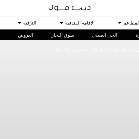
ﻟﻤﻄﺎﻋﻢ
اﻹﻗﺎﻣﺔ اﻟﻔﻨﺪﻗﻴﺔ
اﻟﺘﺮﻓﻴﻪ
ة
الحي الصيني
سوق البحار
اﻟﻌﺮﻭﺽ
ت للعلاج بالانعكاسات العصبية والتدليك