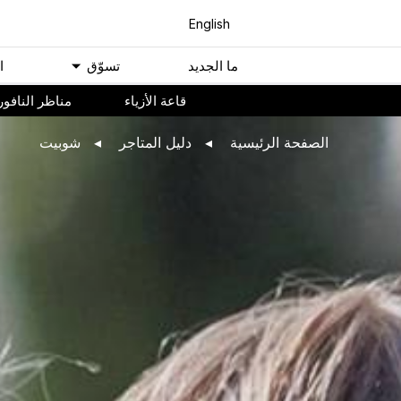
English
ﻣﺎ اﻟﺠﺪﻳﺪ
ﺗﺴﻮّﻕ
ا
ﻗﺎﻋﺔ اﻷﺯﻳﺎء
مناظر النافور
اﻟﺼﻔﺤﺔ اﻟﺮﺋﻴﺴﻴﺔ
ﺩﻟﻴﻞ اﻟﻤﺘﺎﺟﺮ
شوبيت