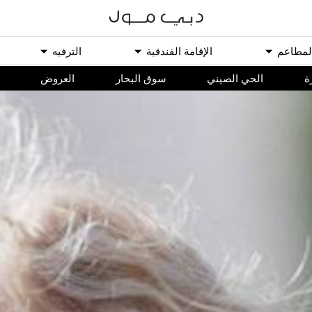
ﻟﻤﻄﺎﻋﻢ
اﻹﻗﺎﻣﺔ اﻟﻔﻨﺪﻗﻴﺔ
اﻟﺘﺮﻓﻴﻪ
ة
الحي الصيني
سوق البحار
اﻟﻌﺮﻭﺽ