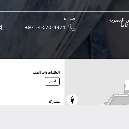
 العصرية
اﻻﺗﺼﺎﻝ ﺑﻨﺎ
+971-4-570-4474
اﻟﻌﻼﻣﺎﺕ ﺫاﺕ اﻟﺼﻠﺔ
أطفال
ﻣﺸﺎﺭﻛﺔ
ﺗﻮﻳﺘﺮ
ﻓﻴﺴﺒﻮﻙ