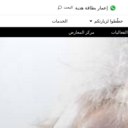
ﺇﻋﻤﺎﺭ ﺑﻄﺎﻗﺔ ﻫﺪﻳﺔ
اﻟﺒﺤﺚ
ﺧﻄّﻄﻮا ﻟﺰﻳﺎﺭﺗﻜﻢ
اﻟﺨﺪﻣﺎﺕ
اﻟﻔﻌﺎﻟﻴﺎﺕ
مركز المعارض