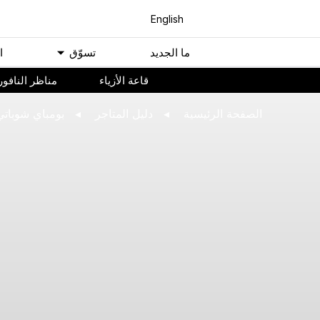
English
ﻣﺎ اﻟﺠﺪﻳﺪ
ﺗﺴﻮّﻕ
ا
ﻗﺎﻋﺔ اﻷﺯﻳﺎء
مناظر النافور
اﻟﺼﻔﺤﺔ اﻟﺮﺋﻴﺴﻴﺔ
ﺩﻟﻴﻞ اﻟﻤﺘﺎﺟﺮ
بومباي شوباتي