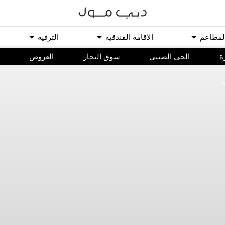
ﻟﻤﻄﺎﻋﻢ
اﻹﻗﺎﻣﺔ اﻟﻔﻨﺪﻗﻴﺔ
اﻟﺘﺮﻓﻴﻪ
ة
الحي الصيني
سوق البحار
اﻟﻌﺮﻭﺽ