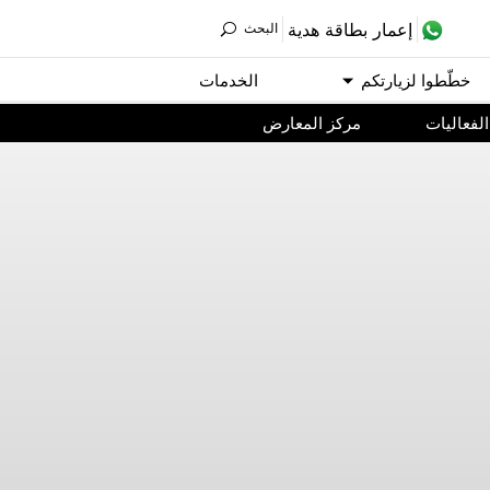
ﺇﻋﻤﺎﺭ ﺑﻄﺎﻗﺔ ﻫﺪﻳﺔ
اﻟﺒﺤﺚ
ﺧﻄّﻄﻮا ﻟﺰﻳﺎﺭﺗﻜﻢ
اﻟﺨﺪﻣﺎﺕ
اﻟﻔﻌﺎﻟﻴﺎﺕ
مركز المعارض