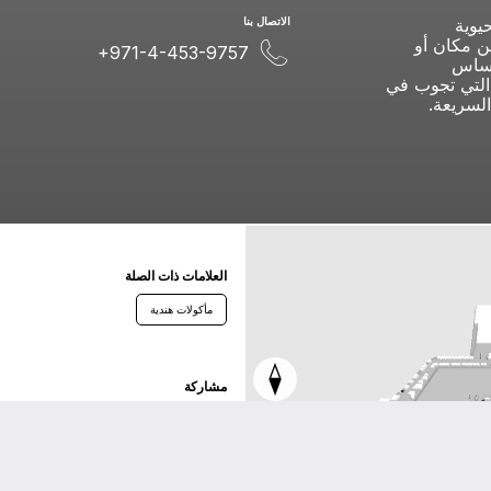
يوية
اﻻﺗﺼﺎﻝ ﺑﻨﺎ
ن مكان أو
+971-4-453-9757
 أساس
ة التي تجوب في
السريعة.
اﻟﻌﻼﻣﺎﺕ ﺫاﺕ اﻟﺼﻠﺔ
مأكولات هندية
ﻣﺸﺎﺭﻛﺔ
ﺗﻮﻳﺘﺮ
ﻓﻴﺴﺒﻮﻙ