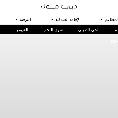
ﻟﻤﻄﺎﻋﻢ
اﻹﻗﺎﻣﺔ اﻟﻔﻨﺪﻗﻴﺔ
اﻟﺘﺮﻓﻴﻪ
ة
الحي الصيني
سوق البحار
اﻟﻌﺮﻭﺽ
BI