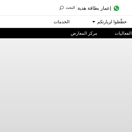
ﺇﻋﻤﺎﺭ ﺑﻄﺎﻗﺔ ﻫﺪﻳﺔ
اﻟﺒﺤﺚ
ﺧﻄّﻄﻮا ﻟﺰﻳﺎﺭﺗﻜﻢ
اﻟﺨﺪﻣﺎﺕ
اﻟﻔﻌﺎﻟﻴﺎﺕ
مركز المعارض