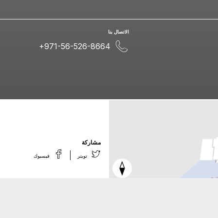
اﻻﺗﺼﺎﻝ ﺑﻨﺎ
+971-56-526-8664
ﻣﺸﺎﺭﻛﺔ
ﺗﻮﻳﺘﺮ
ﻓﻴﺴﺒﻮﻙ