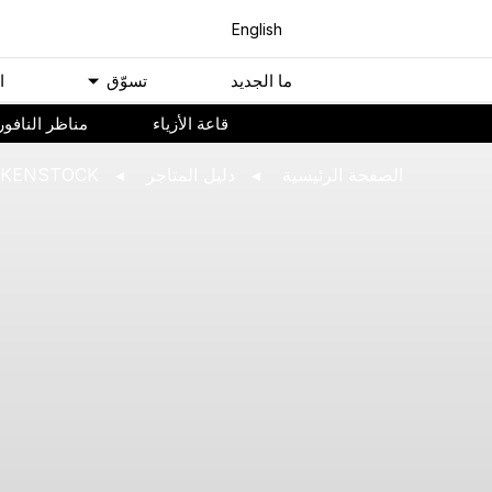
English
ﻣﺎ اﻟﺠﺪﻳﺪ
ﺗﺴﻮّﻕ
ا
ﻗﺎﻋﺔ اﻷﺯﻳﺎء
مناظر النافور
اﻟﺼﻔﺤﺔ اﻟﺮﺋﻴﺴﻴﺔ
ﺩﻟﻴﻞ اﻟﻤﺘﺎﺟﺮ
RKENSTOCK