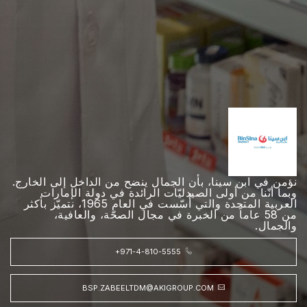
نؤمن في ابن سينا، بأن الجمال ينضح من الداخل إلى الخارج.
وبما أنّنا من أولى الصيدليّات الرائدة في دولة الإمارات
العربية المتحدة والتي أُسّست في العام 1965، نتميّز بأكثر
من 58 عاماً من الخبرة في مجال الصحّة، والعافية،
والجمال.
+971-4-810-5555
BSP.ZABEELTDM@AKIGROUP.COM