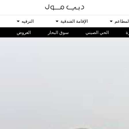
ﻟﻤﻄﺎﻋﻢ
اﻹﻗﺎﻣﺔ اﻟﻔﻨﺪﻗﻴﺔ
اﻟﺘﺮﻓﻴﻪ
ة
الحي الصيني
سوق البحار
اﻟﻌﺮﻭﺽ