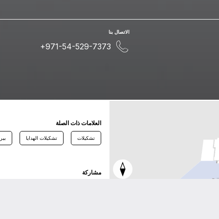
اﻻﺗﺼﺎﻝ ﺑﻨﺎ
+971-54-529-7373
اﻟﻌﻼﻣﺎﺕ ﺫاﺕ اﻟﺼﻠﺔ
تشكيلات
تشكيلات الهدايا
بير
ﻣﺸﺎﺭﻛﺔ
ﺗﻮﻳﺘﺮ
ﻓﻴﺴﺒﻮﻙ