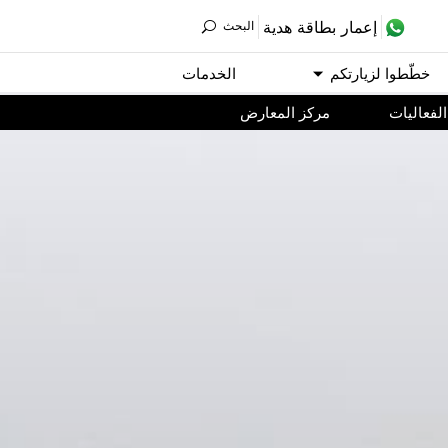
ﺇﻋﻤﺎﺭ ﺑﻄﺎﻗﺔ ﻫﺪﻳﺔ
اﻟﺒﺤﺚ
ﺧﻄّﻄﻮا ﻟﺰﻳﺎﺭﺗﻜﻢ
اﻟﺨﺪﻣﺎﺕ
اﻟﻔﻌﺎﻟﻴﺎﺕ
مركز المعارض