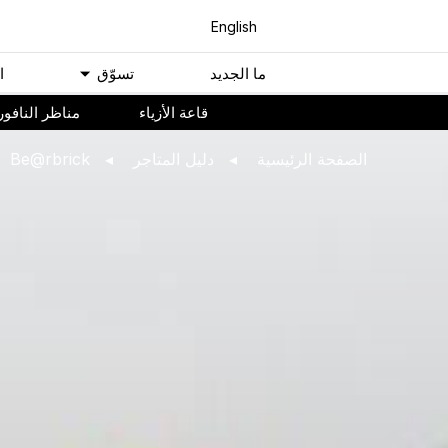
English
ﻣﺎ اﻟﺠﺪﻳﺪ
ﺗﺴﻮّﻕ
ا
ﻗﺎﻋﺔ اﻷﺯﻳﺎء
مناظر النافور
اﻟﺼﻔﺤﺔ اﻟﺮﺋﻴﺴﻴﺔ
ﺩﻟﻴﻞ اﻟﻤﺘﺎﺟﺮ
Be@rbrick