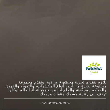
نلتزم بتقديم تجربة مخصّصة وراقية، ونقدّم مجموعة
مصنوعة بخبرة من أجود أنواع المكسّرات، والتمور، والقهوة،
والفواكه المجفّفة، والحلويات من جميع أنحاء العالم، وكلها
تهدف إلى رعاية جسمك وعقلك وروحك.
+971-50-324-9733