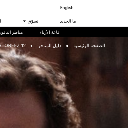
English
ﻣﺎ اﻟﺠﺪﻳﺪ
ﺗﺴﻮّﻕ
ا
ﻗﺎﻋﺔ اﻷﺯﻳﺎء
مناظر النافور
اﻟﺼﻔﺤﺔ اﻟﺮﺋﻴﺴﻴﺔ
ﺩﻟﻴﻞ اﻟﻤﺘﺎﺟﺮ
12 STOREEZ