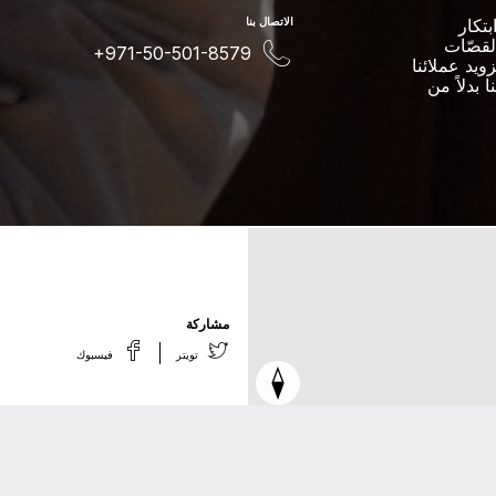
تكار
اﻻﺗﺼﺎﻝ ﺑﻨﺎ
لقصّات
+971-50-501-8579
ويد عملائنا
بدلاً من
ﻣﺸﺎﺭﻛﺔ
ﺗﻮﻳﺘﺮ
ﻓﻴﺴﺒﻮﻙ