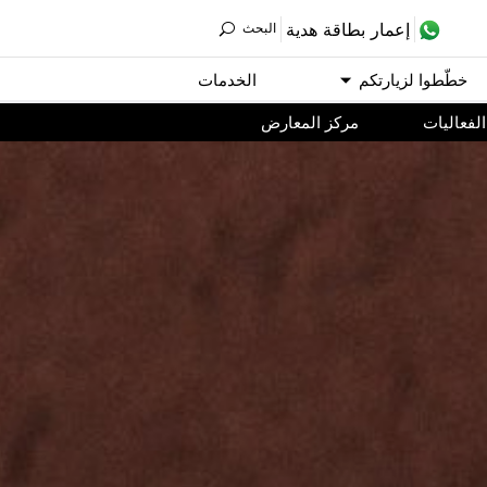
ﺇﻋﻤﺎﺭ ﺑﻄﺎﻗﺔ ﻫﺪﻳﺔ
اﻟﺒﺤﺚ
ﺧﻄّﻄﻮا ﻟﺰﻳﺎﺭﺗﻜﻢ
اﻟﺨﺪﻣﺎﺕ
اﻟﻔﻌﺎﻟﻴﺎﺕ
مركز المعارض