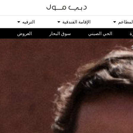
ﻟﻤﻄﺎﻋﻢ
اﻹﻗﺎﻣﺔ اﻟﻔﻨﺪﻗﻴﺔ
اﻟﺘﺮﻓﻴﻪ
ة
الحي الصيني
سوق البحار
اﻟﻌﺮﻭﺽ