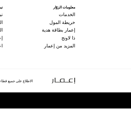
ﻣﻌﻠﻮﻣﺎﺕ اﻟﺰﻭّاﺭ
ﻧﺒﺬ
اﻟﺨﺪﻣﺎﺕ
ﻧﺒ
ﺧﺮﻳﻄﺔ اﻟﻤﻮﻝ
ال
ﺇﻋﻤﺎﺭ ﺑﻄﺎﻗﺔ ﻫﺪﻳﺔ
اﻟ
ﺫا ﻻﻭﻧﺞ
ﺇﻋ
المزيد من إعمار
اﻋ
الاطلاع على جميع قطاع