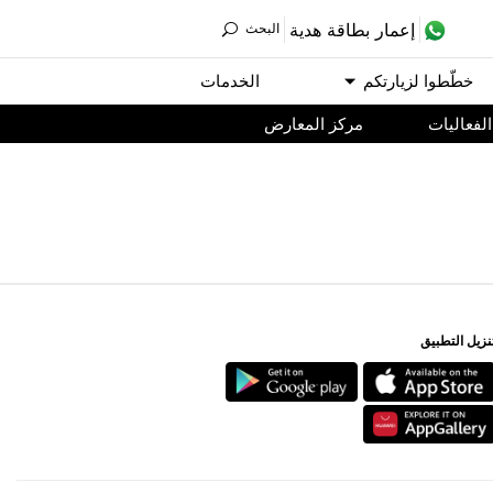
ﺇﻋﻤﺎﺭ ﺑﻄﺎﻗﺔ ﻫﺪﻳﺔ
اﻟﺒﺤﺚ
ﺧﻄّﻄﻮا ﻟﺰﻳﺎﺭﺗﻜﻢ
اﻟﺨﺪﻣﺎﺕ
اﻟﻔﻌﺎﻟﻴﺎﺕ
مركز المعارض
ﻨﺰﻳﻞ اﻟﺘﻄﺒﻴﻖ