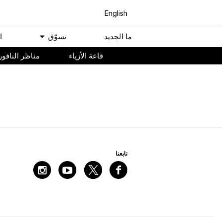
English
ﻣﺎ اﻟﺠﺪﻳﺪ
ﺗﺴﻮّﻕ
ا
ﻗﺎﻋﺔ اﻷﺯﻳﺎء
مناظر النافور
اﻟﺼﻔﺤﺔ اﻟﺮﺋﻴﺴﻴﺔ
ﺗﺎﺑﻌﻨﺎ