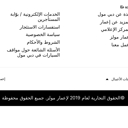
ﺓ ﻋﻨّﺎ
ﺬﺓ ﻋﻦ ﺩﺑﻲ ﻣﻮﻝ
اﻟﺨﺪﻣﺎﺕ اﻹﻟﻜﺘﺮﻭﻧﻴﺔ / ﺑﻮّاﺑﺔ
اﻟﻤﺴﺘﺄﺟﺮﻳﻦ
مزيد عن إعمار
اﺳﺘﻔﺴﺎﺭاﺕ اﻻﺳﺘﺌﺠﺎﺭ
ﻤﺮﻛﺰ اﻹﻋﻼﻣﻲ
ﺳﻴﺎﺳﺔ اﻟﺨﺼﻮﺻﻴﺔ
ﻤﺎﺭ ﻣﻮﻟﺰ
اﻟﺸﺮﻭﻁ ﻭاﻷﺣﻜﺎﻡ
ﻤﻞ ﻣﻌﻨﺎ
الأسئلة الشائعة حول مواقف
السيارات في دبي مول
إعما
ات الأعمال
©اﻟﺤﻘﻮﻕ اﻟﺘﺠﺎﺭﻳﺔ ﻟﻌﺎﻡ 2019 ﻹﻋﻤﺎﺭ ﻣﻮﻟﺰ. ﺟﻤﻴﻊ اﻟﺤﻘﻮﻕ ﻣﺤﻔﻮﻇﺔ