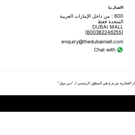
اﻻﺗﺼﺎﻝ ﺑﻨﺎ
800 : ﻣﻦ ﺩاﺧﻞ اﻹﻣﺎﺭاﺕ اﻟﻌﺮﺑﻴﺔ
اﻟﻤﺘﺤﺪﺓ ﻓﻘﻂ
DUBAI MALL
(800382246255)
enquiry@thedubaimall.com
Chat with Us
ر العقارية ش.م.ع هي المطوّر الرئيسي لـ "ﺩﺑﻲ ﻣﻮﻝ"