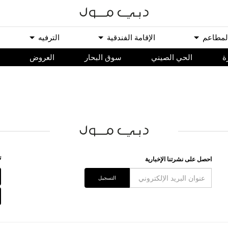
ﻟﻤﻄﺎﻋﻢ
اﻹﻗﺎﻣﺔ اﻟﻔﻨﺪﻗﻴﺔ
اﻟﺘﺮﻓﻴﻪ
ة
الحي الصيني
سوق البحار
اﻟﻌﺮﻭﺽ
ﺗ
اﺣﺼﻞ ﻋﻠﻰ ﻧﺸﺮﺗﻨﺎ اﻹﺧﺒﺎﺭﻳﺔ
اﻟﺘﺴﺠﻴﻞ