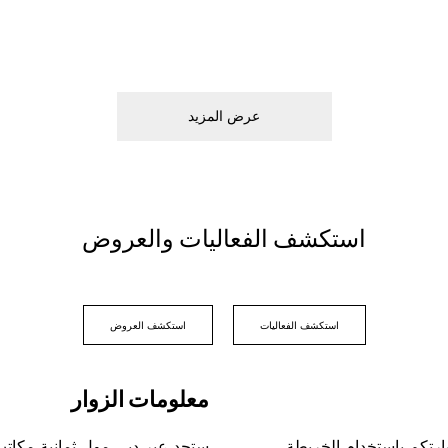
ﻋﺮﺽ اﻟﻤﺰﻳﺪ
اﺳﺘﻜﺸﻒ اﻟﻔﻌﺎﻟﻴﺎﺕ ﻭاﻟﻌﺮﻭﺽ
اﺳﺘﻜﺸﻒ اﻟﻔﻌﺎﻟﻴﺎﺕ
اﺳﺘﻜﺸﻒ اﻟﻌﺮﻭﺽ
ﻣﻌﻠﻮﻣﺎﺕ اﻟﺰﻭاﺭ
ﺎﺭﺗﻜﻢ ﺑﺎﺳﺘﺨﺪاﻡ اﻟﺨﺮﻳﻄﺔ
ﺳﺘﺠﺪ ﻋﺒﺮ ﺩﺑﻲ ﻣﻮﻝ ﺛﻤﺎﻧﻴﺔ ﻣﻜﺎﺗ