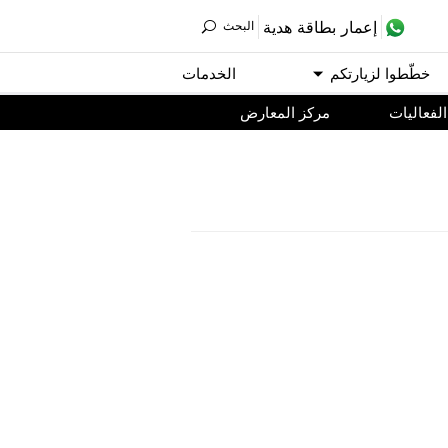
ﺇﻋﻤﺎﺭ ﺑﻄﺎﻗﺔ ﻫﺪﻳﺔ
اﻟﺒﺤﺚ
ﺧﻄّﻄﻮا ﻟﺰﻳﺎﺭﺗﻜﻢ
اﻟﺨﺪﻣﺎﺕ
اﻟﻔﻌﺎﻟﻴﺎﺕ
مركز المعارض