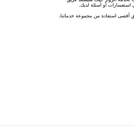
ﻱ اﺳﺘﻔﺴﺎﺭاﺕ ﺃﻭ ﺃﺳﺌﻠﺔ ﻟﺪﻳﻚ.
ﻴﻖ ﺃﻗﺼﻰ اﺳﺘﻔﺎﺩﺓ ﻣﻦ ﻣﺠﻤﻮﻋﺔ ﺧﺪﻣﺎﺗﻨﺎ،