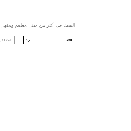
اﻟﻔﺌﺔ
اﻟﻔﺌﺔ اﻟﻔﺮ