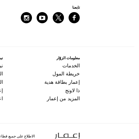
ﺗﺎﺑﻌﻨﺎ
ﻣﻌﻠﻮﻣﺎﺕ اﻟﺰﻭّاﺭ
ﻧﺒﺬ
اﻟﺨﺪﻣﺎﺕ
ﻧﺒ
ﺧﺮﻳﻄﺔ اﻟﻤﻮﻝ
ال
ﺇﻋﻤﺎﺭ ﺑﻄﺎﻗﺔ ﻫﺪﻳﺔ
اﻟ
ﺫا ﻻﻭﻧﺞ
ﺇﻋ
المزيد من إعمار
اﻋ
الاطلاع على جميع قطاع