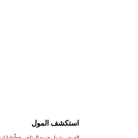
اﺳﺘﻜﺸﻒ اﻟﻤﻮﻝ
اﻟﻌﺮﺽ ﻳﺸﻤﻞ ﺟﻤﻴﻊ اﻟﻤﺘﺎﺟﺮ. ﺧﻄّﻄﻮا ﻟﺰﻳ