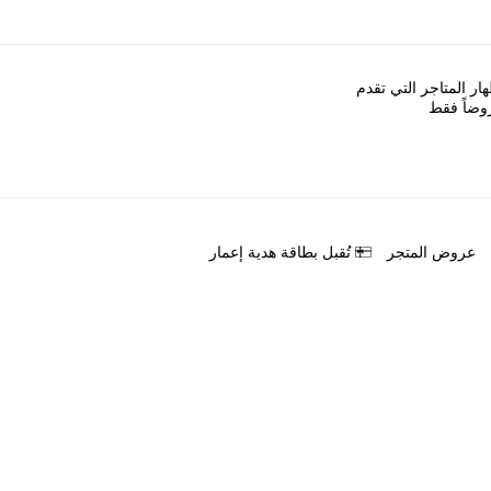
ﺎﺭ اﻟﻤﺘﺎﺟﺮ اﻟﺘﻲ ﺗﻘﺪﻡ
ﻭﺿﺎً ﻓﻘﻂ
ﻋﺮﻭﺽ اﻟﻤﺘﺠﺮ
ﺗُﻘﺒﻞ ﺑﻄﺎﻗﺔ ﻫﺪﻳﺔ ﺇﻋﻤﺎﺭ