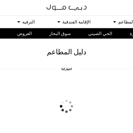
ﻟﻤﻄﺎﻋﻢ
اﻹﻗﺎﻣﺔ اﻟﻔﻨﺪﻗﻴﺔ
اﻟﺘﺮﻓﻴﻪ
ة
الحي الصيني
سوق البحار
اﻟﻌﺮﻭﺽ
ﺩﻟﻴﻞ اﻟﻤﻄﺎﻋﻢ
اﺧﺘﻴﺎﺭاﺗﻨﺎ