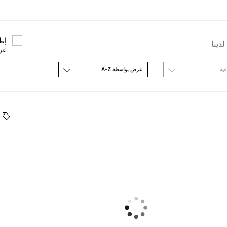
ﺇﻇﻬ
ﻋﺮ
ﻋﻴﺔ
ﻋﺮﺽ ﺑﻮاﺳﻄﺔ A-Z