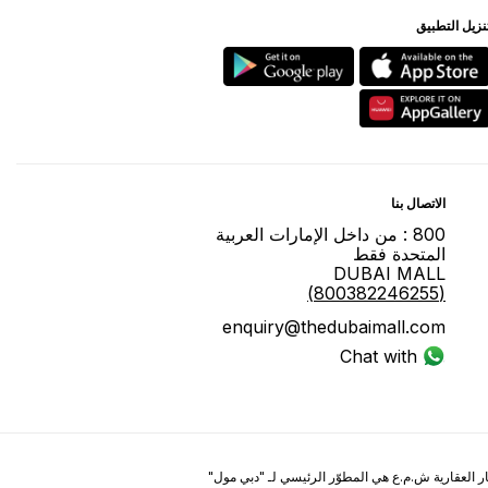
ﻨﺰﻳﻞ اﻟﺘﻄﺒﻴﻖ
اﻻﺗﺼﺎﻝ ﺑﻨﺎ
800 : ﻣﻦ ﺩاﺧﻞ اﻹﻣﺎﺭاﺕ اﻟﻌﺮﺑﻴﺔ
اﻟﻤﺘﺤﺪﺓ ﻓﻘﻂ
DUBAI MALL
(800382246255)
enquiry@thedubaimall.com
Chat with Us
ر العقارية ش.م.ع هي المطوّر الرئيسي لـ "ﺩﺑﻲ ﻣﻮﻝ"