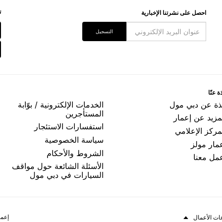
ﺗ
اﺣﺼﻞ ﻋﻠﻰ ﻧﺸﺮﺗﻨﺎ اﻹﺧﺒﺎﺭﻳﺔ
اﻟﺘﺴﺠﻴﻞ
ﺓ ﻋﻨّﺎ
ﺬﺓ ﻋﻦ ﺩﺑﻲ ﻣﻮﻝ
اﻟﺨﺪﻣﺎﺕ اﻹﻟﻜﺘﺮﻭﻧﻴﺔ / ﺑﻮّاﺑﺔ
اﻟﻤﺴﺘﺄﺟﺮﻳﻦ
مزيد عن إعمار
اﺳﺘﻔﺴﺎﺭاﺕ اﻻﺳﺘﺌﺠﺎﺭ
ﻤﺮﻛﺰ اﻹﻋﻼﻣﻲ
ﺳﻴﺎﺳﺔ اﻟﺨﺼﻮﺻﻴﺔ
ﻤﺎﺭ ﻣﻮﻟﺰ
اﻟﺸﺮﻭﻁ ﻭاﻷﺣﻜﺎﻡ
ﻤﻞ ﻣﻌﻨﺎ
الأسئلة الشائعة حول مواقف
السيارات في دبي مول
إعما
ات الأعمال