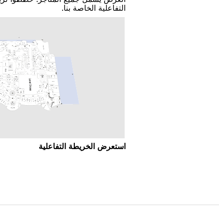
اﻟﺘﻔﺎﻋﻠﻴﺔ اﻟﺨﺎﺻﺔ ﺑﻨﺎ.
اﺳﺘﻌﺮﺽ اﻟﺨﺮﻳﻄﺔ اﻟﺘﻔﺎﻋﻠﻴﺔ