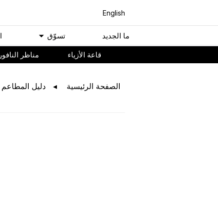
English
ﻣﺎ اﻟﺠﺪﻳﺪ
ﺗﺴﻮّﻕ
ا
ﻗﺎﻋﺔ اﻷﺯﻳﺎء
مناظر النافور
اﻟﺼﻔﺤﺔ اﻟﺮﺋﻴﺴﻴﺔ
ﺩﻟﻴﻞ اﻟﻤﻄﺎﻋﻢ