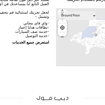
اﻟﻌﻤﻞ اﻟﺘﺎﺑﻊ ﻟﻨﺎ ﺑﻤﺴﺎﻋﺪﺗﻚ ﻓﻲ ﺃ
ﻟﺠﻌﻞ ﺗﺠﺮﺑﺘﻚ اﺳﺘﺜﻨﺎﺋﻴﺔ ﻗﻢ ﺑﺘﺤﻘ
ﻭﺗﺸﻤﻞ -
-ﻭاﻱ ﻓﺎﻱ ﻣﺠﺎﻧﻲ
-ﺑﻄﺎﻗﺎﺕ ﻫﺪاﻳﺎ ﺇﻋﻤﺎﺭ
-ﺧﺪﻣﺔ ﺻﻒ اﻟﺴﻴﺎﺭاﺕ
-ﺧﺪﻣﺔ اﻟﺘﻮﺻﻴﻞ
اﺳﺘﻌﺮﺽ ﺟﻤﻴﻊ اﻟﺨﺪﻣﺎﺕ